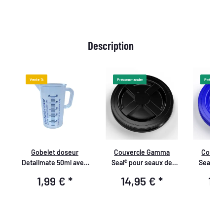
Description
Vente %
Précommander
Précomm
Gobelet doseur
Couvercle Gamma
Couve
Detailmate 50ml avec
Seal® pour seaux de
Seal® 
re
impression bleue, logo
lavage Grit Guard - noir
lavage Gr
1,99 €
*
14,95 €
*
14
Detailmate