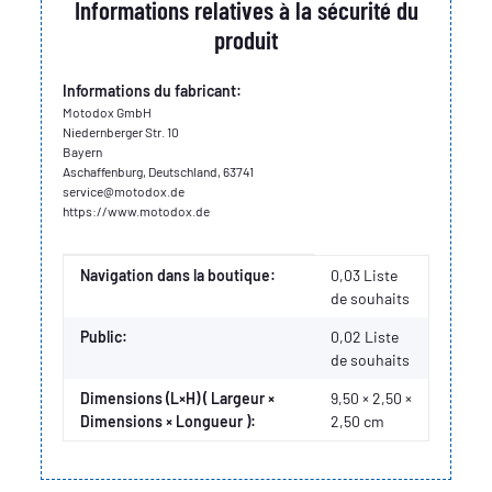
Informations relatives à la sécurité du
produit
Informations du fabricant:
Motodox GmbH
Niedernberger Str. 10
Bayern
Aschaffenburg, Deutschland, 63741
service@motodox.de
https://www.motodox.de
Valeur
Fabricant
Navigation dans la boutique:
0,03 Liste
de souhaits
Public:
0,02
Liste
de souhaits
Dimensions (L×H) ( Largeur ×
9,50 × 2,50 ×
Dimensions × Longueur ):
2,50 cm