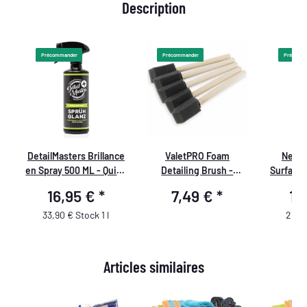
Description
Précommander
Précommander
Précomm
DetailMasters Brillance
ValetPRO Foam
Netto
en Spray 500 ML - Quick
Detailing Brush -
Surface
re
Detailer
Pinceau de nettoyage
ASC
16,95 €
*
7,49 €
*
10
en mousse idéal pour
les bouches d'aération
33,90 € Stock 1 l
21,90
- BRU23
Articles similaires