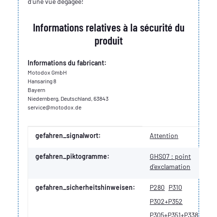
d'une vue dégagée!
Informations relatives à la sécurité du
produit
Informations du fabricant:
Motodox GmbH
Hansaring 8
Bayern
Niedernberg, Deutschland, 63843
service@motodox.de
Valeur
Fabricant
gefahren_signalwort:
Attention
gefahren_piktogramme:
GHS07 : point
d'exclamation
gefahren_sicherheitshinweisen:
P280
P310
P302+P352
P305+P351+P338