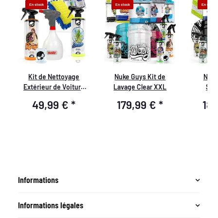
En stock
En stock
En stock
Kit de Nettoyage
Nuke Guys Kit de
Nuke
Extérieur de Voiture
Lavage Clear XXL
Star
-
Premium
Vorwäsch
49,99 €
*
179,99 €
*
18
Tr
Innen
Gla
Informations
Informations légales