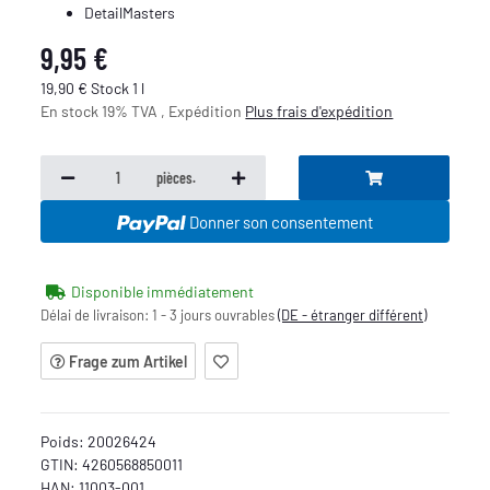
DetailMasters
9,95 €
19,90 € Stock 1 l
En stock 19% TVA , Expédition
Plus
frais d'expédition
pièces.
Donner son consentement
Disponible immédiatement
Délai de livraison:
1 - 3 jours ouvrables
(DE - étranger différent)
Frage zum Artikel
Poids:
20026424
GTIN:
4260568850011
HAN:
11003-001