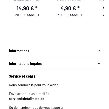
Finisher 500ml
Nettoyant pour film de
Tissus 
14,90 €
*
4,90 €
*
48
course
Cab
29,80 € Stock 1 l
49,00 € Stock 1 l
48,6
Informations
Informations légales
Service et conseil
Nous sommes là pour vous aider !
Envoyez-nous un e-mail à :
service@detailmate.de
Ou demandez-nous de vous rappeler.