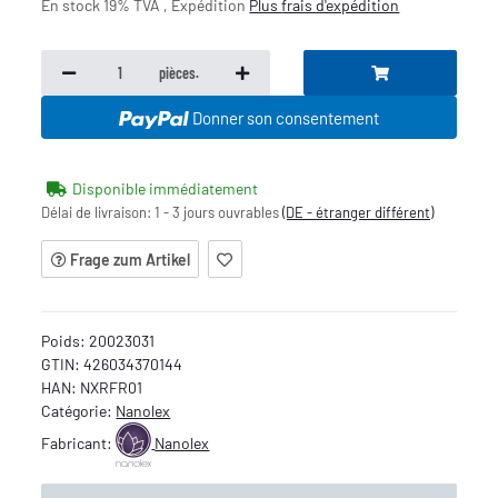
En stock 19% TVA , Expédition
Plus
frais d'expédition
pièces.
Donner son consentement
Disponible immédiatement
Délai de livraison:
1 - 3 jours ouvrables
(DE - étranger différent)
Frage zum Artikel
Poids:
20023031
GTIN:
426034370144
HAN:
NXRFR01
Catégorie:
Nanolex
Fabricant:
Nanolex