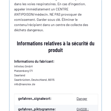
dans les voies respiratoires. En cas d'ingestion,
appeler immédiatement un CENTRE
ANTIPOISON/médecin. NE PAS provoquer de
vomissement. Garder sous clé. Éliminer le
contenu/récipient dans un centre de collecte des
déchets dangereux.
Informations relatives à la sécurité du
produit
Informations du fabricant:
Infinitec GmbH
Matzenberg 171
Saarland
Saarbrücken, Deutschland, 66115
info@nanolex.de
Valeur
Fabricant
gefahren_signalwort:
Danger
gefahren_piktogramme:
GHS08 :