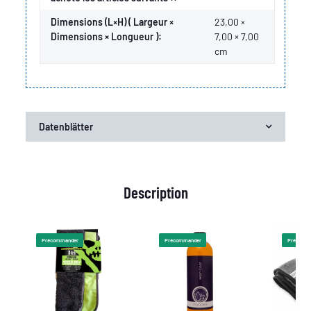
Dimensions (L×H) ( Largeur ×
23,00 ×
Dimensions × Longueur ):
7,00 × 7,00
cm
Datenblätter
Description
Précommander
Précommander
Précomm