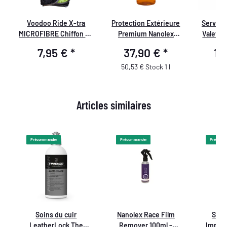
Voodoo Ride X-tra
Protection Extérieure
Serviet
e,
MICROFIBRE Chiffon en
Premium Nanolex
ValetPR
x
microfibre
WashCoat 750ml
V
7,95 €
*
37,90 €
*
10
50,53 € Stock 1 l
Articles similaires
Précommander
Précommander
Précomm
Soins du cuir
Nanolex Race Film
Sona
LeatherLock The
Remover 100ml -
Imprég