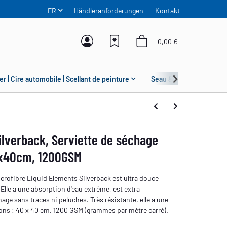
FR
Händleranforderungen
Kontakt
0,00 €
er | Cire automobile | Scellant de peinture
Seau & Grit Guard
ilverback, Serviette de séchage
0x40cm, 1200GSM
crofibre Liquid Elements Silverback est ultra douce
lle a une absorption d'eau extrême, est extra
ge sans traces ni peluches. Très résistante, elle a une
ons : 40 x 40 cm, 1200 GSM (grammes par mètre carré).