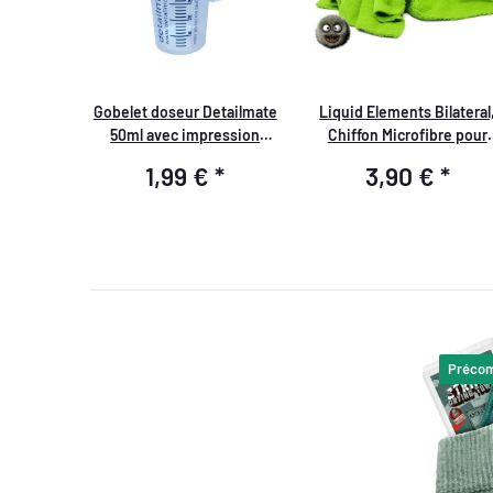
Gobelet doseur Detailmate
Liquid Elements Bilateral
50ml avec impression
Chiffon Microfibre pour
bleue, logo Detailmate
l'Intérieur, 40x40cm, 380
1,99 €
*
3,90 €
*
GSM
Préco