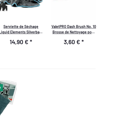
Serviette de Séchage
ValetPRO Dash Brush No. 10
Liquid Elements Silverback
Brosse de Nettoyage pour
XL 1200GSM 80x50cm
Voiture BRU3
14,90 €
*
3,60 €
*
r