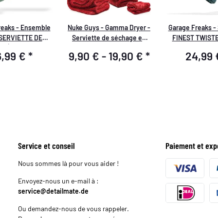
reaks - Ensemble
Nuke Guys - Gamma Dryer -
Garage Freaks - 
 SERVIETTE DE
Serviette de séchage en
FINEST TWISTE
E À RAYURES -
microfibre - 1400 GSM - S /
Chiffon de s
6,99 €
*
9,90 € -
19,90 €
*
24,99
tte de séchage
L / XXL
50x80cm & 40x4
& 40x40cm, 1300
GSM
GSM
Service et conseil
Paiement et exp
Nous sommes là pour vous aider !
Envoyez-nous un e-mail à :
service@detailmate.de
Ou demandez-nous de vous rappeler.