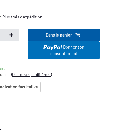
on
Plus
frais d'expédition
Dans le panier
s
Donner son
consentement
ent
vrables
(DE - étranger différent)
indication facultative
e