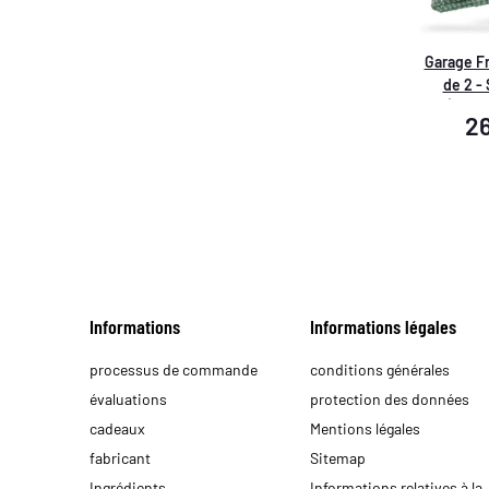
Garage F
de 2 -
SÉCHAG
2
Servie
50x80cm 
Informations
Informations légales
processus de commande
conditions générales
évaluations
protection des données
cadeaux
Mentions légales
fabricant
Sitemap
Ingrédients
Informations relatives à la