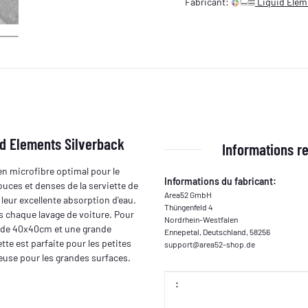
Fabricant:
Liquid Elem
id Elements Silverback
Informations re
en microfibre optimal pour le
Informations du fabricant:
ouces et denses de la serviette de
Area52 GmbH
leur excellente absorption d'eau.
Thüngenfeld 4
s chaque lavage de voiture. Pour
Nordrhein-Westfalen
te de 40x40cm et une grande
Ennepetal, Deutschland, 58256
te est parfaite pour les petites
support@area52-shop.de
leuse pour les grandes surfaces.
Valeur
Fabricant
: