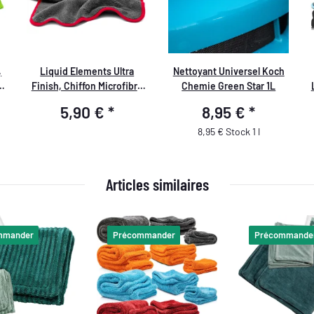
,
Liquid Elements Ultra
Nettoyant Universel Koch
Finish, Chiffon Microfibre
Chemie Green Star 1L
40x40cm, 1200 GSM
5,90 €
*
8,95 €
*
8,95 € Stock 1 l
Articles similaires
mmander
Précommander
Précommande