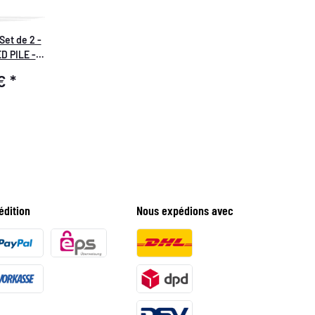
Set de 2 -
D PILE -
échage
 €
*
0cm, 700
édition
Nous expédions avec