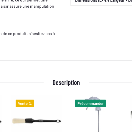
Dimensions (L×H) ( Largeur × D
 saisir assure une manipulation
en de ce produit, n'hésitez pas à
Description
Vente %
Précommander