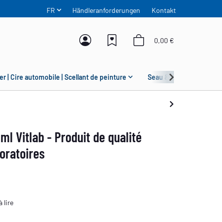
FR
Händleranforderungen
Kontakt
0,00 €
er | Cire automobile | Scellant de peinture
Seau & Grit Guard
l Vitlab - Produit de qualité
oratoires
à lire