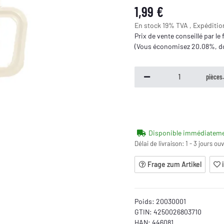
1,99 €
En stock 19% TVA , Expéditi
Prix de vente conseillé par le
(Vous économisez
20.08%
, 
pièces
Disponible immédiatem
Délai de livraison:
1 - 3 jours ou
Frage zum Artikel
Poids:
20030001
GTIN:
4250026803710
HAN:
446081