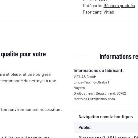
Catégorie:
Béchers gradués
Fabricant:
Vitlab
 qualité pour votre
Informations re
Informations du fabricant:
lire et bleue, et une poignée
VITLAB GmbH
est recommandé de nettoyer à une
Linus-Pauling-Straße 1
Bayern
Großostheim, Deutschland, 63762
Matthias.Lutz@vitlab.com
 et tout environnement nécessitant
Valeur
Fabricant
Navigation dans la boutique:
Public:
ile à lire, ce qui permet une