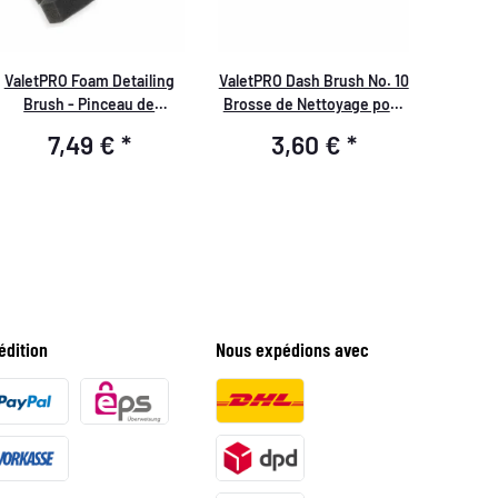
ValetPRO Foam Detailing
ValetPRO Dash Brush No. 10
Brush - Pinceau de
Brosse de Nettoyage pour
nettoyage en mousse idéal
Voiture BRU3
7,49 €
*
3,60 €
*
pour les bouches d'aération
- BRU23
édition
Nous expédions avec