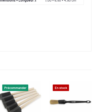
imensions × Longueur ):
7,00 × 6,50 × 4,50 cm
Précommander
En stock