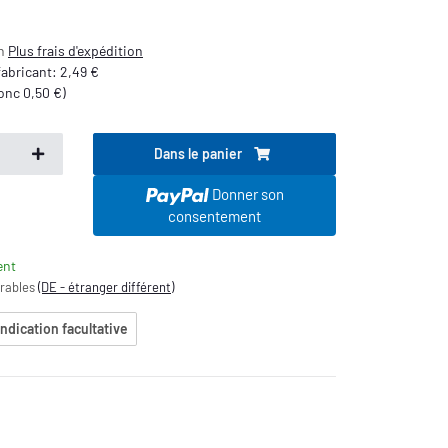
on
Plus
frais d'expédition
 fabricant
:
2,49 €
donc
0,50 €
)
Dans le panier
.
Donner son
consentement
ent
vrables
(DE - étranger différent)
indication facultative