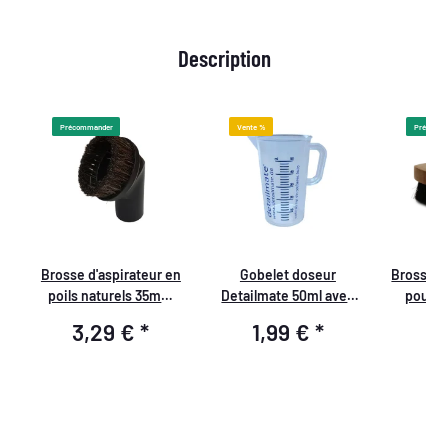
Description
Précommander
Vente %
Précomm
Brosse d'aspirateur en
Gobelet doseur
Brosse 
poils naturels 35mm
Detailmate 50ml avec
pour Te
doux
impression bleue, logo
Wiza
3,29 €
*
1,99 €
*
6
Detailmate