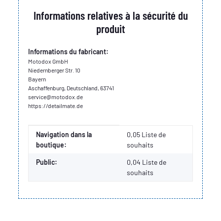
Informations relatives à la sécurité du
produit
Informations du fabricant:
Motodox GmbH
Niedernberger Str. 10
Bayern
Aschaffenburg, Deutschland, 63741
service@motodox.de
https://detailmate.de
Valeur
Fabricant
Navigation dans la
0,05 Liste de
boutique:
souhaits
Public:
0,04
Liste de
souhaits