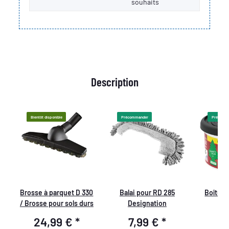
souhaits
Description
Bientôt disponible
Précommander
Précomm
Brosse à parquet D 330
Balai pour RD 285
Boîte à
/ Brosse pour sols durs
Designation
M
24,99 €
*
7,99 €
*
4