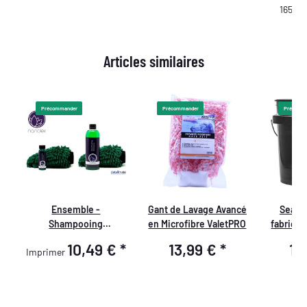
165,00
Articles similaires
Précommander
Précommander
Précomm
Ensemble -
Gant de Lavage Avancé
Seau 
d
Shampooing
en Microfibre ValetPRO
fabriqué
)
Réactivant Nanolex +
- 3,5 GA
10,49 €
*
13,99 €
*
14
Imprimer
Gant de Lavage
Microfibre Monkey