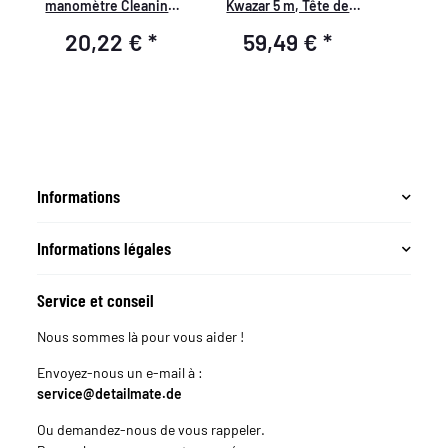
manomètre Cleaning
Kwazar 5 m, Tête de
Pro+
Lance Inclinée
20,22 €
*
59,49 €
*
8
Informations
Informations légales
Service et conseil
Nous sommes là pour vous aider !
Envoyez-nous un e-mail à :
service@detailmate.de
Ou demandez-nous de vous rappeler.