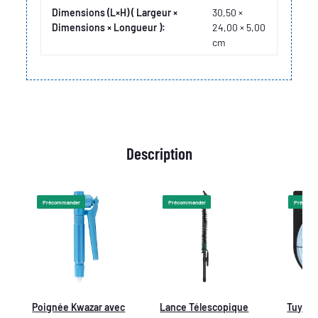
Dimensions (L×H) ( Largeur ×
30,50 ×
Dimensions × Longueur ):
24,00 × 5,00
cm
Description
Précommander
Précommander
Précomm
Poignée Kwazar avec
Lance Télescopique
Tuyau 