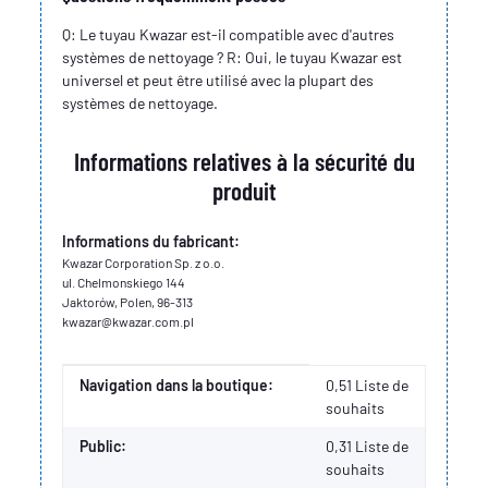
Q: Le tuyau Kwazar est-il compatible avec d'autres
systèmes de nettoyage ? R: Oui, le tuyau Kwazar est
universel et peut être utilisé avec la plupart des
systèmes de nettoyage.
Informations relatives à la sécurité du
produit
Informations du fabricant:
Kwazar Corporation Sp. z o.o.
ul. Chelmonskiego 144
Jaktorów, Polen, 96-313
kwazar@kwazar.com.pl
Valeur
Fabricant
Navigation dans la boutique:
0,51 Liste de
souhaits
Public:
0,31
Liste de
souhaits