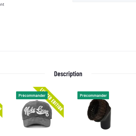
ant
u
Description
Précommander
Précommander