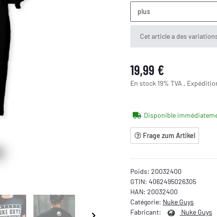
plus
x
Cet article a des variation
19,99 €
En stock 19% TVA , Expéditi
Disponible immédiatem
Frage zum Artikel
Poids:
20032400
GTIN:
4062495026305
HAN:
20032400
Catégorie:
Nuke Guys
Fabricant:
Nuke Guys