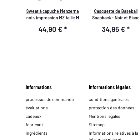
Sweat à capuche Menzerna
Casquette de Baseball
noir, impression MZ taille M
Snapback - Noir et Blanc
44,90 €
*
34,95 €
*
Informations
Informations légales
processus de commande
conditions générales
évaluations
protection des données
cadeaux
Mentions légales
fabricant
Sitemap
Ingrédients
Informations relatives à la
loi sur les piles et