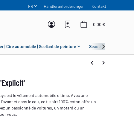
FR
Händleranforderungen
Kontakt
0,00 €
er | Cire automobile | Scellant de peinture
Seau & Grit Guard
Explicit'
 Guys est le vêtement automobile ultime. Avec une
 l'avant et dans le cou, ce t-shirt 100% coton offre un
yez un passionné de voitures, un motard ou un
 pour vous.