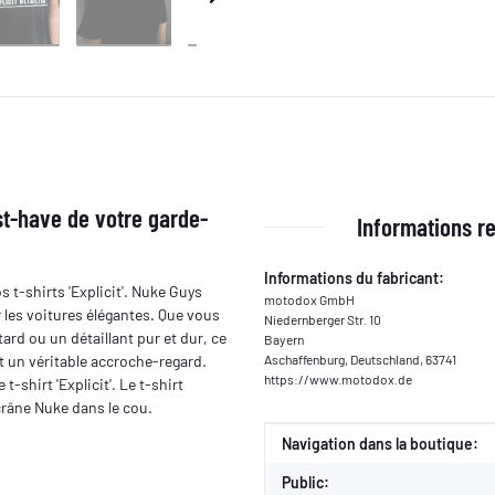
ust-have de votre garde-
Informations re
Informations du fabricant:
 t-shirts 'Explicit'. Nuke Guys
motodox GmbH
 les voitures élégantes. Que vous
Niedernberger Str. 10
ard ou un détaillant pur et dur, ce
Bayern
t un véritable accroche-regard.
Aschaffenburg, Deutschland, 63741
https://www.motodox.de
-shirt 'Explicit'. Le t-shirt
 crâne Nuke dans le cou.
Valeur
Fabricant
Navigation dans la boutique:
Public: