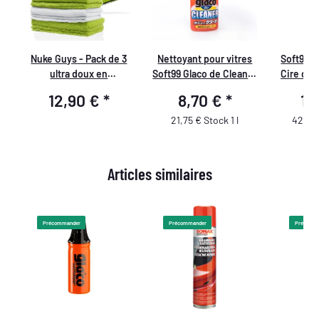
y
Nuke Guys - Pack de 3
Nettoyant pour vitres
Soft99 W
ultra doux en
Soft99 Glaco de Cleaner
Cire dur
microfibre -
avec effet perlant, 400
pour 
12,90 €
*
8,70 €
*
14
Quick'n'Gloss -
ml
40x40cm
blanches/
21,75 € Stock 1 l
42,83 
Articles similaires
Précommander
Précommander
Précomm