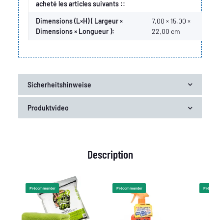
acheté les articles suivants ::
Dimensions (L×H) ( Largeur ×
7,00 × 15,00 ×
Dimensions × Longueur ):
22,00 cm
Sicherheitshinweise
Produktvideo
Description
Précommander
Précommander
Précomm