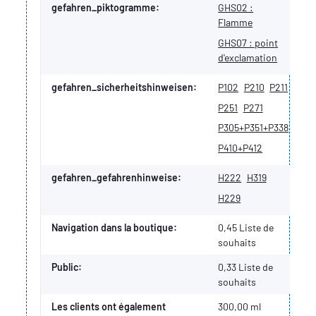
gefahren_piktogramme:
GHS02 :
Flamme
GHS07 : point
d'exclamation
gefahren_sicherheitshinweisen:
P102
P210
P211
P251
P271
P305+P351+P338
P410+P412
gefahren_gefahrenhinweise:
H222
H319
H229
Navigation dans la boutique:
0,45 Liste de
souhaits
Public:
0,33
Liste de
souhaits
Les clients ont également
300,00 ml