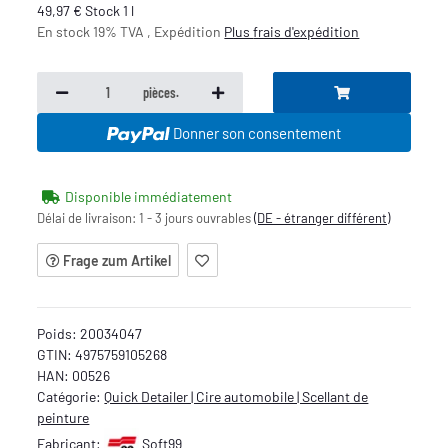
49,97 € Stock 1 l
En stock 19% TVA , Expédition
Plus
frais d'expédition
pièces.
Donner son consentement
Disponible immédiatement
Délai de livraison:
1 - 3 jours ouvrables
(DE - étranger différent)
Frage zum Artikel
Poids:
20034047
GTIN:
4975759105268
HAN:
00526
Catégorie:
Quick Detailer | Cire automobile | Scellant de
peinture
Fabricant:
Soft99