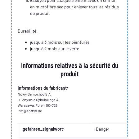
Essuyer/polir chaque élément avec un chiffon
en microfibre sec pour enlever tous les résidus
de produit
Durabilité:
jusqu'à 3 mois sur les peintures
jusqu'à 2 mois sur le verre
Informations relatives à la sécurité du
produit
Informations du fabricant:
Nowy Samochód S.A.
ul. Zbyszka Cybulskiego 3
Warszawa, Polen, 00-725
info@soft99.de
Valeur
Fabricant
gefahren_signalwort:
Danger