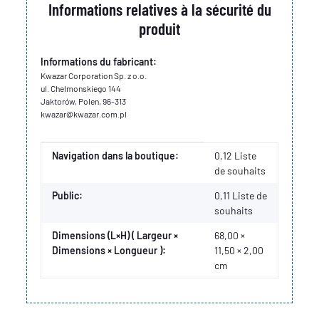
Informations relatives à la sécurité du
produit
Informations du fabricant:
Kwazar Corporation Sp. z o.o.
ul. Chelmonskiego 144
Jaktorów, Polen, 96-313
kwazar@kwazar.com.pl
Valeur
Fabricant
Navigation dans la boutique:
0,12 Liste
de souhaits
Public:
0,11
Liste de
souhaits
Dimensions (L×H) ( Largeur ×
68,00 ×
Dimensions × Longueur ):
11,50 × 2,00
cm