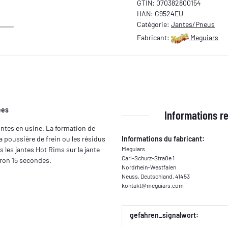
GTIN:
070382800154
HAN:
G9524EU
Catégorie:
Jantes/Pneus
Fabricant:
Meguiars
ées
Informations re
intes en usine. La formation de
a poussière de frein ou les résidus
Informations du fabricant:
s les jantes Hot Rims sur la jante
Meguiars
Carl-Schurz-Straße 1
iron 15 secondes.
Nordrhein-Westfalen
Neuss, Deutschland, 41453
kontakt@meguiars.com
Valeur
Fabricant
gefahren_signalwort: