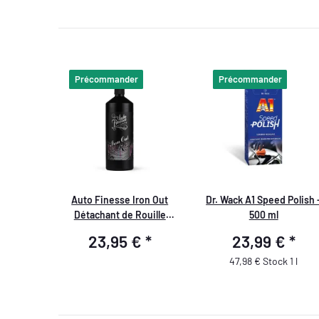
Précommander
Précommander
Auto Finesse Iron Out
Dr. Wack A1 Speed Polish 
Détachant de Rouille
500 ml
Volante 1L
23,95 €
*
23,99 €
*
47,98 € Stock 1 l