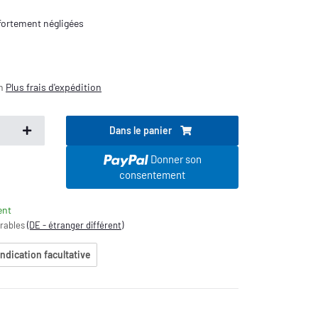
 fortement négligées
on
Plus
frais d'expédition
Dans le panier
s
Donner son
consentement
ent
vrables
(DE - étranger différent)
indication facultative