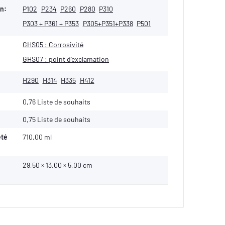
n:
P102
P234
P260
P280
P310
P303 + P361 + P353
P305+P351+P338
P501
GHS05 : Corrosivité
GHS07 : point d'exclamation
H290
H314
H335
H412
0,76 Liste de souhaits
0,75
Liste de souhaits
eté
710,00 ml
29,50 × 13,00 × 5,00 cm