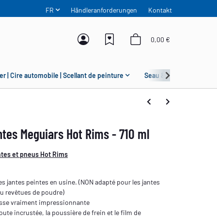
FR
Händleranforderungen
Kontakt
0,00 €
er | Cire automobile | Scellant de peinture
Seau & Grit Guard
ntes Meguiars Hot Rims - 710 ml
ntes et pneus Hot Rims
es jantes peintes en usine. (NON adapté pour les jantes
ou revêtues de poudre)
sse vraiment impressionnante
route incrustée, la poussière de frein et le film de