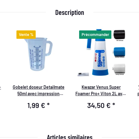
Description
Vente %
Précommander
-
Gobelet doseur Detailmate
Kwazar Venus Super
50ml avec impression
Foamer Pro+ Viton 2L avec
bleue, logo Detailmate
accessoires
1,99 €
*
34,50 €
*
Articles similaires