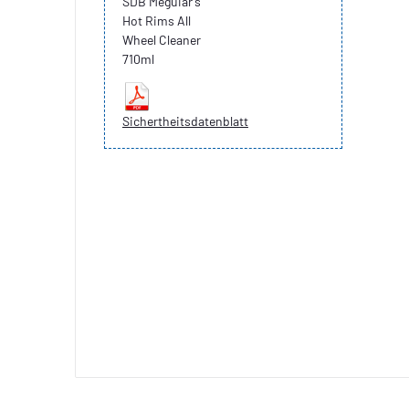
SDB Meguiar's
Hot Rims All
Wheel Cleaner
710ml
Sichertheitsdatenblatt