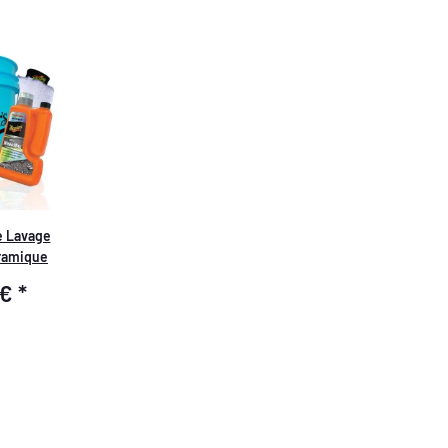
Allemagne
e Lavage
ramique
 €
*