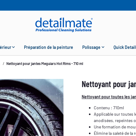
érieur
Préparation de la peinture
Polissage
Quick Detail
s
Nettoyant pour jantes Meguiars Hot Rims - 710 ml
Nettoyant pour ja
Nettoyant pour toutes les ja
Contenu : 710ml
Applicable sur toutes l
anodisées, repeintes 
Une formation de mou
Élimine la saleté de la 