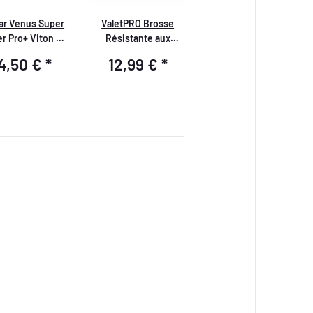
ar Venus Super
ValetPRO Brosse
r Pro+ Viton 2L
Résistante aux
c accessoires
Produits Chimiques
4,50 €
*
12,99 €
*
avec Manche en
Plastique