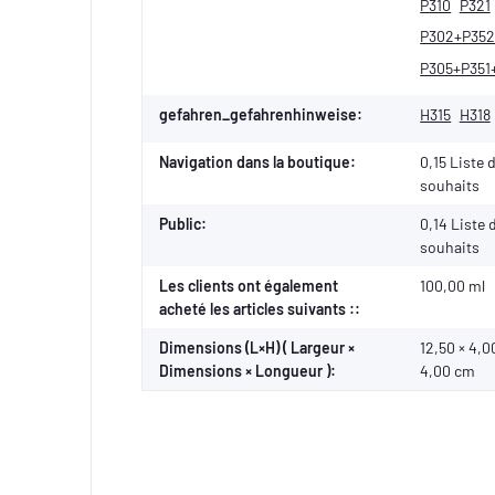
P310
P321
P302+P35
P305+P351
gefahren_gefahrenhinweise:
H315
H318
Navigation dans la boutique:
0,15 Liste 
souhaits
Public:
0,14
Liste 
souhaits
Les clients ont également
100,00 ml
acheté les articles suivants ::
Dimensions (L×H) ( Largeur ×
12,50 × 4,0
Dimensions × Longueur ):
4,00 cm
Signalwörter: Gefahr
Gefahrenhinweise: