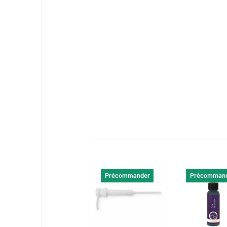
H315: Verursacht Hautreizung
H318: Verursacht schwere Au
H412: Schädlich für Wasserorg
Sicherheitshinweise:
P264: Nach Gebrauch Hände gr
MIT DER HAUT: Mit viel Wasser/Wasser und Seife was
Kontaktlinsen nach Möglichkeit entfernen. Weiter s
Kennzeichnungsetikett)..
Sicherheitsdatenblatt
Précommander
Précomman