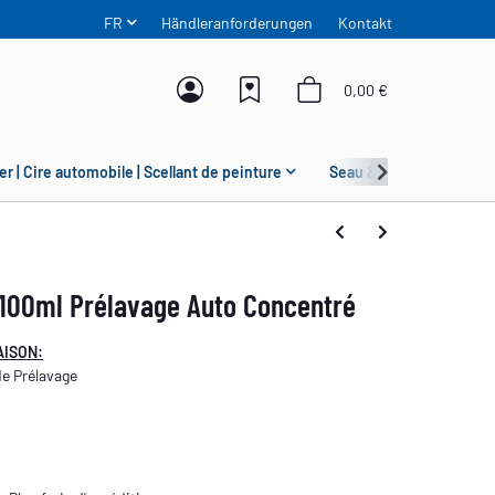
FR
Händleranforderungen
Kontakt
0,00 €
er | Cire automobile | Scellant de peinture
Seau & Grit Guard
100ml Prélavage Auto Concentré
AISON:
de Prélavage