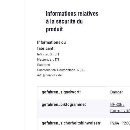
Informations relatives
à la sécurité du
produit
Informations du
fabricant:
Infinitec GmbH
Matzenberg 171
Saarland
Saarbrücken, Deutschland, 66115
info@nanolex.de
Valeur
Fabricant
gefahren_signalwort:
Danger
gefahren_piktogramme:
GHS05 :
Corrosivit
gefahren_sicherheitshinweisen:
P264
P28