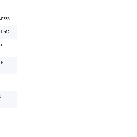
2
+P338
H412
de
de
0 ×