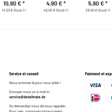
10,90 €
*
4,90 €
*
5,90 €
*
de Bord
14,53 € Stock 1 l
49,00 € Stock 1 l
29,50 € Stock 1 l
Service et conseil
Paiement et exp
Nous sommes là pour vous aider !
Envoyez-nous un e-mail à :
service@detailmate.de
Ou demandez-nous de vous rappeler.
Pour cela, composez notre numéro