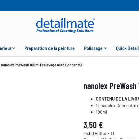
érieur
Préparation de la peinture
Polissage
Quick Detail
nanolex PreWash 100ml Prélavage Auto Concentré
nanolex PreWash 
CONTENU DE LA LIVR
1x nanolex Concentré 
100ml
3,50 €
35,00 € Stock 1 l