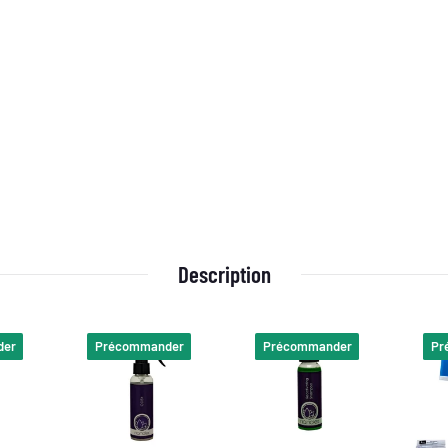
en.
genschäden.
anismen, mit langfristiger Wirkung.
ündlich waschen. P280: Schutzhandschuhe/Schutzkleidung/Augenschutz
chen. P305+351+338: BEI KONTAKT MIT DEN AUGEN: Einige Minuten lang be
pülen. P310: Sofort GIFTINFORMATIONSZENTRUM/Arzt anrufen. P321: Beson
Description
der
Précommander
Précommander
Pr