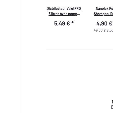
Distributeur ValetPRO
Nanolex P
5 litres avec pompe
Shampoo 10
(36mm)
Shampoing 
5,49 €
*
4,90 
Premiu
49,00 € Stock
P