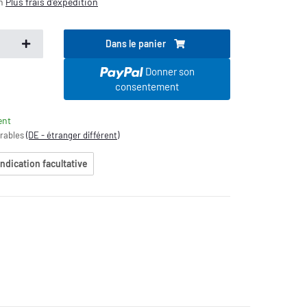
on
Plus
frais d'expédition
Dans le panier
.
Donner son
consentement
ent
vrables
(DE - étranger différent)
indication facultative