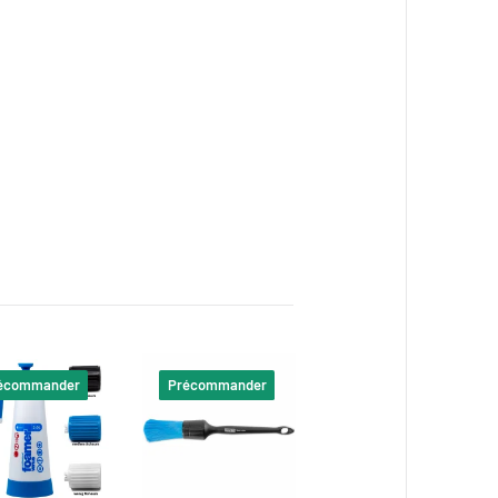
/Gesichtsschutz tragen. P302+352: BEI BERÜHRUNG
hutsam mit Wasser spülen. Eventuell vorhandene
dere Behandlung (siehe Anweisungen auf diesem
écommander
Précommander