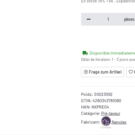
En stock 19% TVA , Expéditi
pièces
Disponible immédiatem
Délai de livraison:
1 - 3 jours ou
Frage zum Artikel
Poids:
20023092
GTIN:
4260343781080
HAN:
NXPRE04
Catégorie:
Pré-laveur
Fabricant:
Nanolex