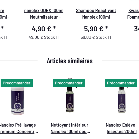
ure
nanolex ODEX 100ml
Shampoo Réactivant
Kwaz
0ml
Neutralisateur
Nanolex 100ml
Foame
Auto
d'Odeurs
ave
€
*
4,90 €
*
5,90 €
*
3
m
 1 l
49,00 € Stock 1 l
59,00 € Stock 1 l
Articles similaires
Précommander
Précommander
Précommander
Nanolex Pré-lavage
Nettoyant Intérieur
Nanolex Enlève-
Premium Concentré
Nanolex 100ml pour
Insectes 200ml
rofessionnel 750ml
Entretien du Tableau