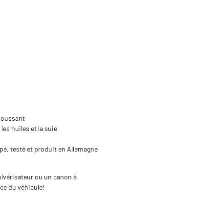
moussant
es huiles et la suie
pé, testé et produit en Allemagne
pulvérisateur ou un canon à
ace du véhicule!