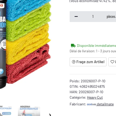
(Vous économisez
41.42%
, d
pièces
Disponible immédiatem
Délai de livraison:
1 - 3 jours ou
Frage zum Artikel
Poids:
20026007-P-10
GTIN:
4062495024875
HAN:
20026007-P-10
Catégorie:
Heavy Cut
Fabricant:
detailmate