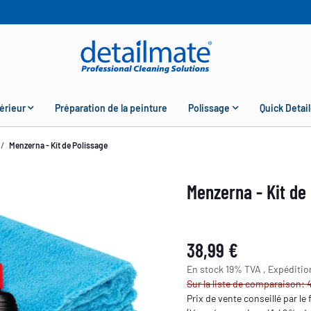
érieur
Préparation de la peinture
Polissage
Quick Detail
Menzerna - Kit de Polissage
Menzerna - Kit de
38,99 €
En stock 19% TVA , Expéditi
Sur la liste de comparaison: 
Prix de vente conseillé par le