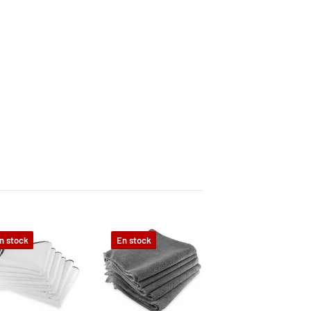
n stock
En stock