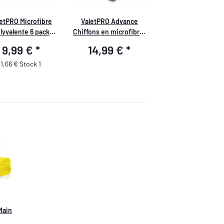
etPRO Microfibre
ValetPRO Advance
lyvalente 6 pack
Chiffons en microfibre,
blanc Chiffons
pack de 5, gris, 40cm x
9,99 €
*
14,99 €
*
ofibre Tout Usage 6
40cm
pièces
1,66 € Stock 1
Main