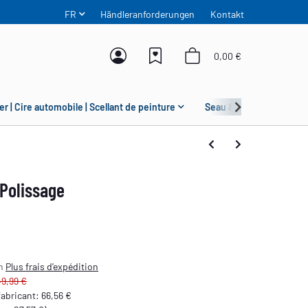
FR
Händleranforderungen
Kontakt
0,00 €
er | Cire automobile | Scellant de peinture
Seau & Grit Guard
 Polissage
on
Plus
frais d'expédition
49,99 €
 fabricant
:
66,56 €