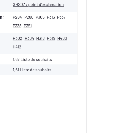
GHS07 : point d'exclamation
n:
P264
P280
P305
P313
P337
P338
P351
H302
H304
H318
H319
H400
H412
1,67 Liste de souhaits
1,61
Liste de souhaits