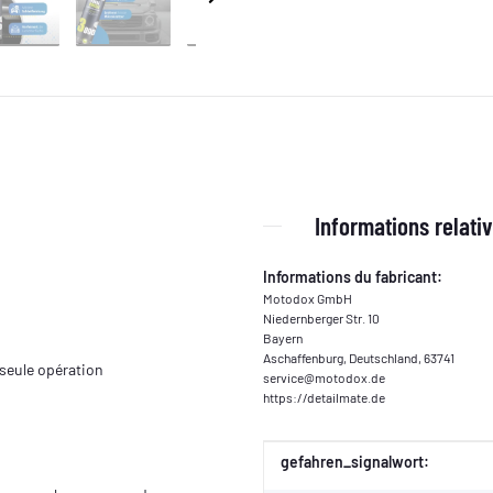
Informations relativ
Informations du fabricant:
Motodox GmbH
Niedernberger Str. 10
Bayern
Aschaffenburg, Deutschland, 63741
e seule opération
service@motodox.de
https://detailmate.de
Valeur
Fabricant
gefahren_signalwort: