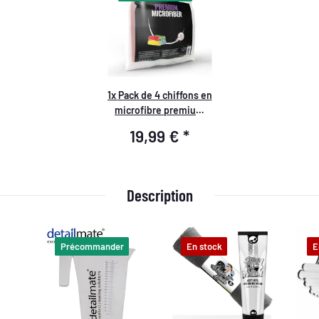
1x
Pack de 4 chiffons en
microfibre premium
Menzerna 550 GSM,
19,99 €
*
Jaune, Vert, Rouge,
Bleu - emballé #1
Description
Précommander
En stock
E