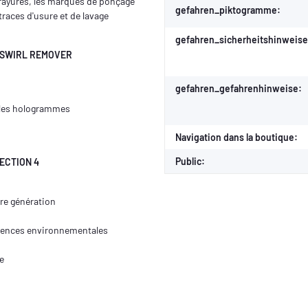
 rayures, les marques de ponçage
gefahren_piktogramme:
 traces d'usure et de lavage
gefahren_sicherheitshinweise
C SWIRL REMOVER
gefahren_gefahrenhinweise:
et les hologrammes
Navigation dans la boutique:
Public:
ECTION 4
re génération
luences environnementales
le