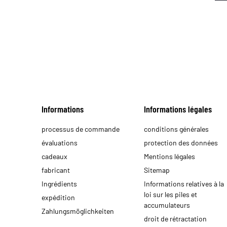
- 
1
2
Car
Ta
Men
Mic
Informations
Informations légales
processus de commande
conditions générales
évaluations
protection des données
cadeaux
Mentions légales
fabricant
Sitemap
Ingrédients
Informations relatives à la
loi sur les piles et
expédition
accumulateurs
Zahlungsmöglichkeiten
droit de rétractation