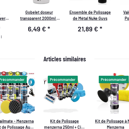
e
Gobelet doseur
Ensemble de Polissage
Val
ver -
transparent 2000ml -
de Métal Nuke Guys
Po
s &
conforme aux normes
*
6,49 €
*
21,89 €
*
l
alimentaires, résistant
Micr
aux chocs, résistant
 l
aux produits
chimiques, bec verseur
anti-goutte, qualité
Articles similaires
laboratoire fabriqué en
Allemagne
Précommander
Précommander
Précommander
ailmate - Menzerna
Kit de Polissage
Kit de Polissage à 
it de Polissage Auto
menzerna 250ml + Cire
Menzerna