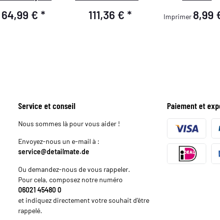
Heavy Cut Compund
Liquide menzerna
64,99 €
*
111,36 €
*
8,99
Imprimer
000 + Medium Cut
250ml + Tampons
500 + Final Finish
Garage Freaks +
3000 + Cire de
ValetPRO Clay Rider
nauba Liquide + 3x
500ml + Argile de
mpon de Polissage
Nettoyage ValetPRO +
zerna + Chiffon en
Accessoires
rofibre + Bande 3M
Service et conseil
Paiement et exp
Nous sommes là pour vous aider !
Envoyez-nous un e-mail à :
service@detailmate.de
Ou demandez-nous de vous rappeler.
Pour cela, composez notre numéro
06021 45480 0
et indiquez directement votre souhait d'être
rappelé.