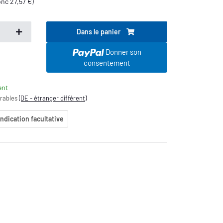
onc
27,57 €
)
Dans le panier
.
Donner son
consentement
ent
vrables
(DE - étranger différent)
indication facultative