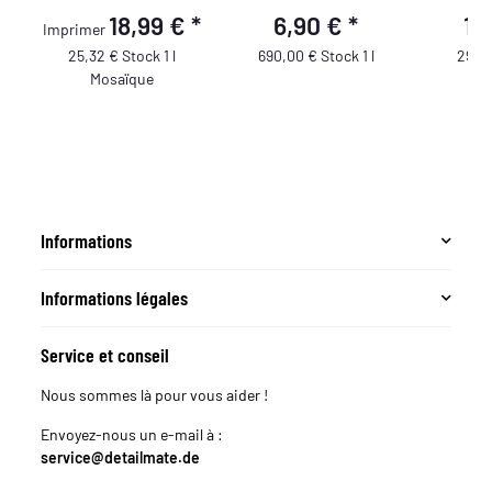
Fini
18,99 €
*
6,90 €
*
14
Imprimer
25,32 € Stock 1 l
690,00 € Stock 1 l
29,80
Mosaïque
Informations
Informations légales
Service et conseil
Nous sommes là pour vous aider !
Envoyez-nous un e-mail à :
service@detailmate.de