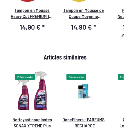
e
Tampon en Mousse
Tampon en Mousse de
Meg
t
Heavy Cut PREMIUM 150
Coupe Moyenne
Nettoy
mm
PREMIUM 150 mm
14,90 €
*
14,90 €
*
16
35,73
Articles similaires
Précommander
Précommander
Précomm
Nettoyant pour jantes
DopeFibers - PARFUMS
Soi
SONAX XTREME Plus
- RECHARGE
Leath