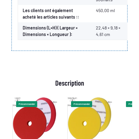
Les clients ont également
450,00 ml
acheté les articles suivants ::
Dimensions (L×H) ( Largeur ×
22,48 × 9,18 ×
Dimensions × Longueur ):
4,61 cm
Description
Précommander
Précommander
Précomm