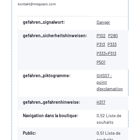
kontakt@meguiars.com
Valeur
Fabricant
gefahren_signalwort:
Danger
gefahren_sicherheitshinweisen:
P102
P280
P313
P333
P333+P313
P501
gefahren_piktogramme:
GHS07 :
point
d'exclamation
gefahren_gefahrenhinweise:
H317
Navigation dans la boutique:
0,52 Liste de
souhaits
Public:
0,51
Liste de
souhaits