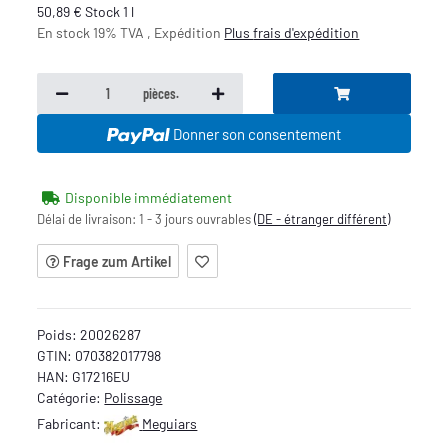
50,89 € Stock 1 l
En stock 19% TVA , Expédition
Plus
frais d'expédition
pièces.
Donner son consentement
Disponible immédiatement
Délai de livraison:
1 - 3 jours ouvrables
(DE - étranger différent)
Frage zum Artikel
Poids:
20026287
GTIN:
070382017798
HAN:
G17216EU
Catégorie:
Polissage
Fabricant:
Meguiars