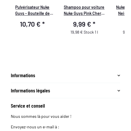
Pulvérisateur Nuke
Shampoo pour voiture
Nuke Gu
Guys - Bouteille de
Nuke Guys Pink Cherry
Neige 
0
pulvérisation 0,5 Litre,
500ml
pH-
10,70 €
*
9,99 €
*
9
360 Degrés, Système
Double Action
19,98 € Stock 1 l
9,99
Informations
Informations légales
Service et conseil
Nous sommes là pour vous aider !
Envoyez-nous un e-mail à :