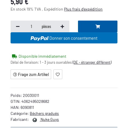
5,90 €
En stock 19% TVA , Expédition
Plus
frais d'expédition
pièces
Donner son consentement
Disponible immédiatement
Délai de livraison:
1 - 3 jours ouvrables
(DE - étranger différent)
Frage zum Artikel
Poids:
20030011
GTIN:
4062495028682
HAN:
6090811
Catégorie:
Béchers gradués
Fabricant:
Nuke Guys