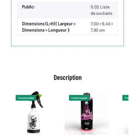
Public:
0,02
Liste
de souhaits
Dimensions (L×H) ( Largeur ×
7,00 × 6,40 ×
Dimensions × Longueur ):
7,90 cm
Description
Précommander
Précommander
Précomm