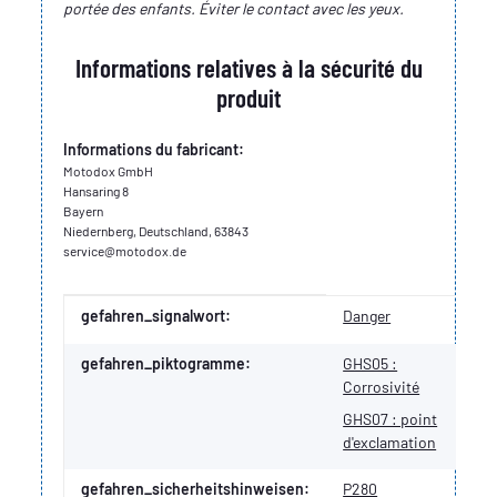
portée des enfants. Éviter le contact avec les yeux.
Informations relatives à la sécurité du
produit
Informations du fabricant:
Motodox GmbH
Hansaring 8
Bayern
Niedernberg, Deutschland, 63843
service@motodox.de
Valeur
Fabricant
gefahren_signalwort:
Danger
gefahren_piktogramme:
GHS05 :
Corrosivité
GHS07 : point
d'exclamation
gefahren_sicherheitshinweisen:
P280