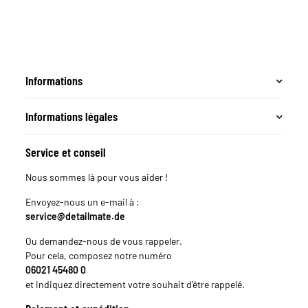
s
Microfi
App
Informations
Informations légales
Service et conseil
Nous sommes là pour vous aider !
Envoyez-nous un e-mail à :
service@detailmate.de
Ou demandez-nous de vous rappeler.
Pour cela, composez notre numéro
06021 45480 0
et indiquez directement votre souhait d'être rappelé.