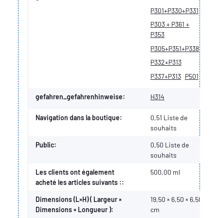
P301+P330+P331
P303 + P361 +
P353
P305+P351+P338
P332+P313
P337+P313
P501
gefahren_gefahrenhinweise:
H314
Navigation dans la boutique:
0,51 Liste de
souhaits
Public:
0,50
Liste de
souhaits
Les clients ont également
500,00 ml
acheté les articles suivants ::
Dimensions (L×H) ( Largeur ×
19,50 × 6,50 × 6,50
Dimensions × Longueur ):
cm