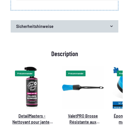
Sicherheitshinweise
Description
Précommander
Précommander
Précomm
DetailMasters -
ValetPRO Brosse
Éponge 
Nettoyant pour jantes
Résistante aux
main 
1000ML - Sans acide
Produits Chimiques
poig