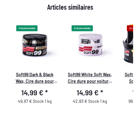
Articles similaires
Précommander
Précommander
En stock
Soft99 Dark & Black
Soft99 White Soft Wax,
Soft99 
Wax, Cire dure pour
Cire dure pour voiture,
Soins
voitures
pour peintures de
14,99 €
*
14,99 €
*
16
noires/sombres, 300 gr
voiture
blanches/claires, 350 gr
49,97 € Stock 1 kg
42,83 € Stock 1 kg
99,96 