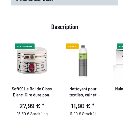
Description
Précommander
Vente %
Précomm
e
Soft99 Le Roi de Gloss
Nettoyant pour
Nuke Gu
e
Blanc, Cire dure pour
textiles, cuir et
d'
-
voitures, pour
Alcantara Koch Chemie
27,99 €
*
11,90 €
*
6
peintures claires,
Pol Star 1L
hydrofuge, avec
93,30 € Stock 1 kg
11,90 € Stock 1 l
éponge, 300gr