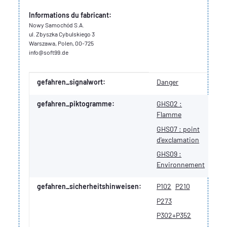
Informations du fabricant:
Nowy Samochód S.A.
ul. Zbyszka Cybulskiego 3
Warszawa, Polen, 00-725
info@soft99.de
Valeur
Fabricant
gefahren_signalwort:
Danger
gefahren_piktogramme:
GHS02 :
Flamme
GHS07 : point
d'exclamation
GHS09 :
Environnement
gefahren_sicherheitshinweisen:
P102
P210
P273
P302+P352