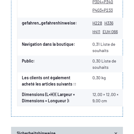
P304+P340
P403+P233
gefahren_gefahrenhinweise:
H228
H336
H411
EUH 066
Navigation dans la boutique:
0,31 Liste de
souhaits
Public:
0,30
Liste de
souhaits
Les clients ont également
0,30 kg
acheté les articles suivants ::
Dimensions (L×H) ( Largeur ×
12,00 × 12,00 ×
Dimensions × Longueur ):
9,00 cm
Sicherheitshinweise