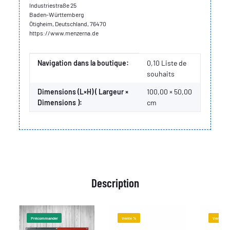
Industriestraße 25
Baden-Württemberg
Ötigheim, Deutschland, 76470
https://www.menzerna.de
Valeur
Fabricant
Navigation dans la boutique:
0,10 Liste de
souhaits
Dimensions (L×H) ( Largeur ×
100,00 × 50,00
Dimensions ):
cm
Description
Précommander
Vente %
Vente %