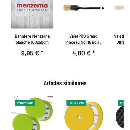
t
Bannière Menzerna
ValetPRO Grand
ValetPRO
-
blanche 100x50cm
Pinceau No. 16 noir -
Ultra D
Pinceau de nettoyage
aux
9,95 €
*
4,80 €
*
6
doux, BRU 19
Chimi
Articles similaires
Précommander
Précommander
Précomm