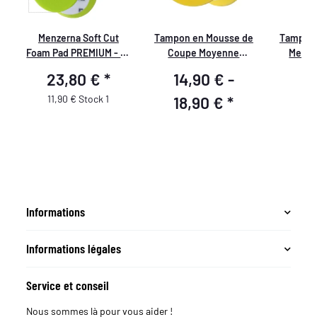
e
Menzerna Soft Cut
Tampon en Mousse de
Tampons
Foam Pad PREMIUM - 95
Coupe Moyenne
Menze
mm/3,5" - vert - 2
PREMIUM
23,80 €
*
14,90 € -
4
pièces
11,90 € Stock 1
18,90 €
*
Informations
Informations légales
Service et conseil
Nous sommes là pour vous aider !