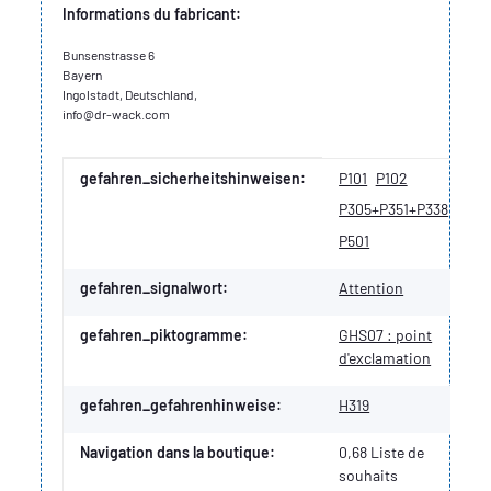
Informations du fabricant:
Bunsenstrasse 6
Bayern
Ingolstadt, Deutschland,
info@dr-wack.com
Valeur
Fabricant
gefahren_sicherheitshinweisen:
P101
P102
P305+P351+P338
P501
gefahren_signalwort:
Attention
gefahren_piktogramme:
GHS07 : point
d'exclamation
gefahren_gefahrenhinweise:
H319
Navigation dans la boutique:
0,68 Liste de
souhaits