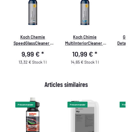
Koch Chemie
Koch Chimie
Gobe
SpeedGlassCleaner -
MultiInteriorCleaner -
Detailm
Nettoyant pour vitres
Nettoyant intérieur
impressi
9,99 €
*
10,99 €
*
1
750ml KCX
750ml
De
13,32 € Stock 1 l
14,65 € Stock 1 l
Articles similaires
Précommander
Précommander
Précomm