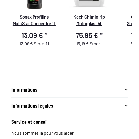
Sonax Profiline
Koch Chimie Mp
Con
MultiStar Concentré 1L
Motorplast 5L
Shamp
Voitu
13,09 €
*
75,95 €
*
10
13,09 € Stock 1 l
15,19 € Stock l
5,14
Informations
Informations légales
Service et conseil
Nous sommes là pour vous aider !