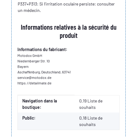
P337+P313: Si l'irritation oculaire persiste: consulter
un médecin.
Informations relatives à la sécurité du
produit
Informations du fabricant:
Motodox GmbH
Niedernberger Str. 10
Bayern
Aschaffenburg, Deutschland, 63741
service@motodox.de
https://detailmate.de
Valeur
Fabricant
Navigation dans la
0,19 Liste de
boutique:
souhaits
Public:
0,18
Liste de
souhaits