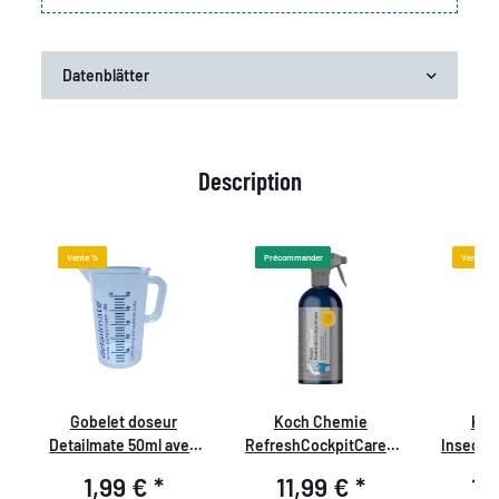
Datenblätter
Description
Vente %
Précommander
Vente %
Gobelet doseur
Koch Chemie
Koc
Detailmate 50ml avec
RefreshCockpitCare -
Insect&
re
impression bleue, logo
Entretien de tableau de
Enlève
1,99 €
*
11,99 €
*
13
Detailmate
bord semi-mat 500ml
Sal