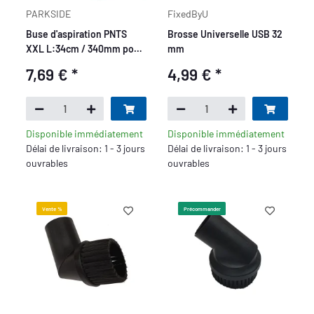
PARKSIDE
FixedByU
Buse d'aspiration PNTS
Brosse Universelle USB 32
XXL L:34cm / 340mm pour
mm
aspirateur humide et sec
7,69 €
*
4,99 €
*
Parkside
Disponible immédiatement
Disponible immédiatement
Délai de livraison: 1 - 3 jours
Délai de livraison: 1 - 3 jours
ouvrables
ouvrables
Vente %
Précommander