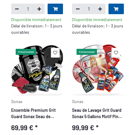
Disponible immédiatement
Disponible immédiatement
Délai de livraison: 1 - 3 jours
Délai de livraison: 1 - 3 jours
ouvrables
ouvrables
Précommander
Précommander
Sonax
Sonax
Ensemble Premium Grit
Seau de Lavage Grit Guard
Guard Sonax Seau de
Sonax 5 Gallons Motif Pin
Lavage 5 Gallons Motif
Up Deluxe Set - 9 pièces
69,99 €
*
99,99 €
*
Felgenbeast - 7 pièces