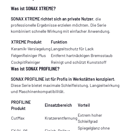
Was ist SONAX XTREME?
SONAX XTREME richtet sich an private Nutzer
, die
professionelle Ergebnisse erzielen möchten. Die Serie
kombiniert schnelle Wirkung mit einfacher Anwendung.
XTREME Produkt
Funktion
Keramik-Versiegelung
Langzeitschutz für Lack
FelgenReiniger Plus
Entfernt hartnäckigen Bremsstaub
CockpitReiniger
Reinigt und schützt Kunststoff
Was ist SONAX PROFILINE?
SONAX PROFILINE ist für Profis in Werkstätten konzipiert.
Diese Serie bietet maximale Schleifleistung, Langzeitwirkung
und Maschinenkompatibilität.
PROFILINE
Einsatzbereich
Vorteil
Produkt
Extrem hoher
CutMax
Kratzerentfernung
Schleifgrad
Spiegelglanz ohne
EX 04-06
Finish-Politur