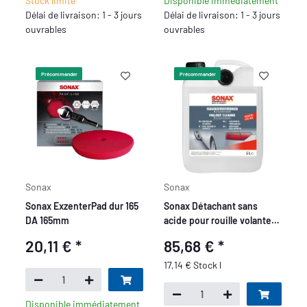
Stock limité
Disponible immédiatement
Délai de livraison: 1 - 3 jours
Délai de livraison: 1 - 3 jours
ouvrables
ouvrables
Précommander
Précommander
Sonax
Sonax
Sonax ExzenterPad dur 165
Sonax Détachant sans
DA 165mm
acide pour rouille volante
5L
20,11 €
*
85,68 €
*
17,14 € Stock l
Disponible immédiatement