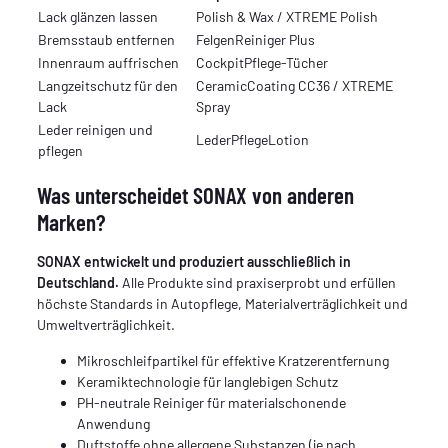
Lack glänzen lassen
Polish & Wax / XTREME Polish
Bremsstaub entfernen
FelgenReiniger Plus
Innenraum auffrischen
CockpitPflege-Tücher
Langzeitschutz für den
CeramicCoating CC36 / XTREME
Lack
Spray
Leder reinigen und
LederPflegeLotion
pflegen
Was unterscheidet SONAX von anderen
Marken?
SONAX entwickelt und produziert ausschließlich in
Deutschland.
Alle Produkte sind praxiserprobt und erfüllen
höchste Standards in Autopflege, Materialverträglichkeit und
Umweltverträglichkeit.
Mikroschleifpartikel für effektive Kratzerentfernung
Keramiktechnologie für langlebigen Schutz
PH-neutrale Reiniger für materialschonende
Anwendung
Duftstoffe ohne allergene Substanzen (je nach