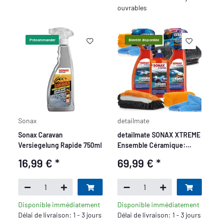
ouvrables
Précommander
Bientôt disponible
Sonax
detailmate
Sonax Caravan
detailmate SONAX XTREME
Versiegelung Rapide 750ml
Ensemble Céramique:
QuickDetailer Céramique
16,99 €
*
69,99 €
*
SONAX 750ml + Spray de
Scellage Céramique 750ml
+ Shampooing Actif
Céramique 500ml +
Disponible immédiatement
Disponible immédiatement
Microfibres
Délai de livraison: 1 - 3 jours
Délai de livraison: 1 - 3 jours