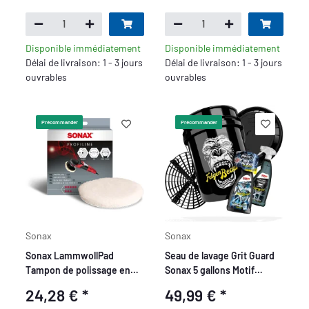
Disponible immédiatement
Disponible immédiatement
Délai de livraison: 1 - 3 jours
Délai de livraison: 1 - 3 jours
ouvrables
ouvrables
Précommander
Précommander
Sonax
Sonax
Sonax LammwollPad
Seau de lavage Grit Guard
Tampon de polissage en
Sonax 5 gallons Motif
peau de mouton 130mm
Felgenbeast Set de base -
24,28 €
*
49,99 €
*
5 pièces