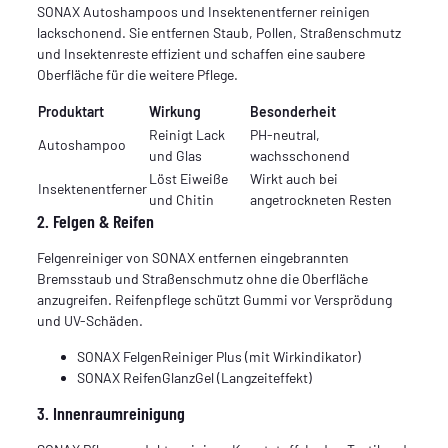
SONAX Autoshampoos und Insektenentferner reinigen
lackschonend. Sie entfernen Staub, Pollen, Straßenschmutz
und Insektenreste effizient und schaffen eine saubere
Oberfläche für die weitere Pflege.
Produktart
Wirkung
Besonderheit
Reinigt Lack
PH-neutral,
Autoshampoo
und Glas
wachsschonend
Löst Eiweiße
Wirkt auch bei
Insektenentferner
und Chitin
angetrockneten Resten
2. Felgen & Reifen
Felgenreiniger von SONAX entfernen eingebrannten
Bremsstaub und Straßenschmutz ohne die Oberfläche
anzugreifen. Reifenpflege schützt Gummi vor Versprödung
und UV-Schäden.
SONAX FelgenReiniger Plus (mit Wirkindikator)
SONAX ReifenGlanzGel (Langzeiteffekt)
3. Innenraumreinigung