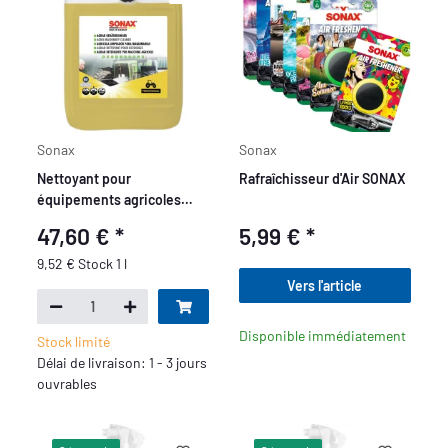
Sonax
Sonax
Nettoyant pour
Rafraîchisseur d'Air SONAX
équipements agricoles
Sonax 5L
47,60 €
*
5,99 €
*
9,52 € Stock 1 l
Vers l'article
Disponible immédiatement
Stock limité
Délai de livraison: 1 - 3 jours
ouvrables