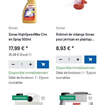
Sonax
Sonax
Sonax HighSpeedWax Cire
Robinet de vidange Sonax
en Spray 500ml
pour jerrican en plastique
de 3/5L
17,99 €
*
8,93 €
*
35,99 € Stock 1 l
Disponible immédiatement
Disponible immédiatement
Délai de livraison: 1 - 3 jours
Délai de livraison: 1 - 3 jours
ouvrables
ouvrables
Précommander
Précommander