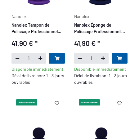
Nanolex
Nanolex
Nanolex Tampon de
Nanolex Éponge de
Polissage Professionnel
Polissage Professionnelle
avec Trou, DA 165x12,
avec Trou, DA 165x12, Doux,
41,90 €
*
41,90 €
*
Medium, Violet x5
Bleu Foncé x5
Disponible immédiatement
Disponible immédiatement
Délai de livraison: 1 - 3 jours
Délai de livraison: 1 - 3 jours
ouvrables
ouvrables
Précommander
Précommander