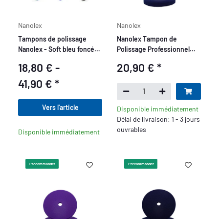
Nanolex
Nanolex
Tampons de polissage
Nanolex Tampon de
Nanolex - Soft bleu foncé,
Polissage Professionnel
Medium violet, Hard gris
avec Trou, DA 150x25,
18,80 € -
20,90 €
*
Doux, Bleu Foncé x2
41,90 €
*
Vers l'article
Disponible immédiatement
Délai de livraison: 1 - 3 jours
ouvrables
Disponible immédiatement
Précommander
Précommander