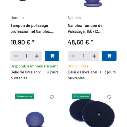
Nanolex
Nanolex
Tampon de polissage
Nanolex Tampon de
professionnel Nanolex,
Polissage, 150x12,
145x13x125 mm, Medium,
Medium/Thermo, Bleu x5
18,90 €
*
48,50 €
*
Violet, x3
Disponible immédiatement
Stock limité
Délai de livraison: 1 - 3 jours
Délai de livraison: 1 - 3 jours
ouvrables
ouvrables
Précommander
Précommander