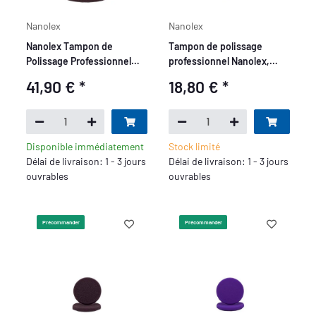
Nanolex
Nanolex
Nanolex Tampon de
Tampon de polissage
Polissage Professionnel
professionnel Nanolex,
avec Trou, DA 165x12, Dur,
150x25, Medium, Violet x2
41,90 €
*
18,80 €
*
Gris x5
Disponible immédiatement
Stock limité
Délai de livraison: 1 - 3 jours
Délai de livraison: 1 - 3 jours
ouvrables
ouvrables
Précommander
Précommander