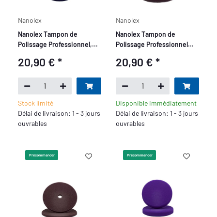
Nanolex
Nanolex
Nanolex Tampon de
Nanolex Tampon de
Polissage Professionnel,
Polissage Professionnel
90x12, Doux, Bleu Foncé x5
avec Trou, DA 150x25, Dur,
20,90 €
*
20,90 €
*
Gris x2
Stock limité
Disponible immédiatement
Délai de livraison: 1 - 3 jours
Délai de livraison: 1 - 3 jours
ouvrables
ouvrables
Précommander
Précommander