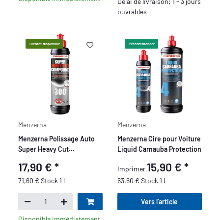
Délai de livraison: 1 - 3 jours
ouvrables
Bientôt disponible
Précommander
Menzerna
Menzerna
Menzerna Polissage Auto
Menzerna Cire pour Voiture
Super Heavy Cut
Liquid Carnauba Protection
Compound 300, 250 ml
17,90 €
*
15,90 €
*
Imprimer
71,60 € Stock 1 l
63,60 € Stock 1 l
Vers l'article
Disponible immédiatement