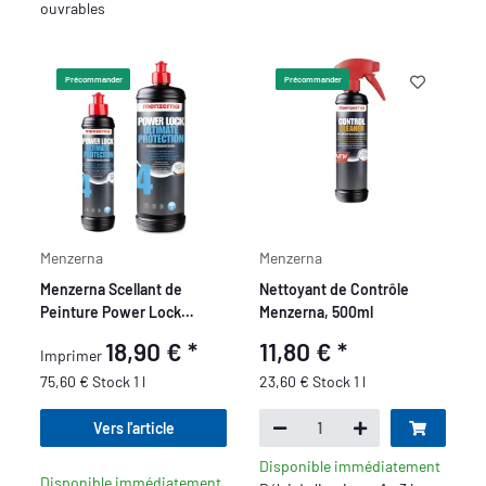
ouvrables
Précommander
Précommander
Menzerna
Menzerna
Menzerna Scellant de
Nettoyant de Contrôle
Peinture Power Lock
Menzerna, 500ml
Ultimate Protection
18,90 €
*
11,80 €
*
Imprimer
75,60 € Stock 1 l
23,60 € Stock 1 l
Vers l'article
Disponible immédiatement
Disponible immédiatement