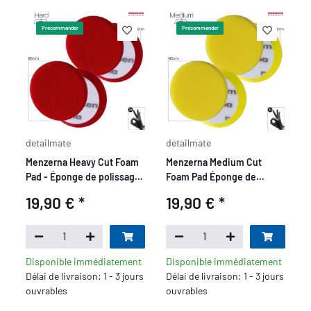
Précommander
Précommander
detailmate
detailmate
Menzerna Heavy Cut Foam
Menzerna Medium Cut
Pad - Éponge de polissage
Foam Pad Éponge de
PREMIUM - 95 mm/3,5" -
polissage PREMIUM - 95
19,90 €
*
19,90 €
*
rouge - 2 pièces
mm/3,5\
Disponible immédiatement
Disponible immédiatement
Délai de livraison: 1 - 3 jours
Délai de livraison: 1 - 3 jours
ouvrables
ouvrables