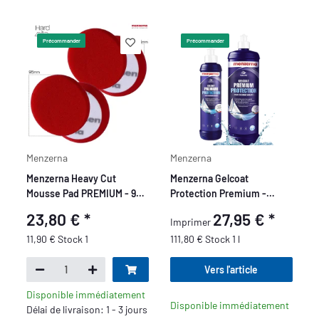
Précommander
Précommander
Menzerna
Menzerna
Menzerna Heavy Cut
Menzerna Gelcoat
Mousse Pad PREMIUM - 95
Protection Premium -
mm/3,5\
Protection pour bateaux
23,80 €
*
27,95 €
*
Imprimer
11,90 € Stock 1
111,80 € Stock 1 l
Vers l'article
Disponible immédiatement
Disponible immédiatement
Délai de livraison: 1 - 3 jours