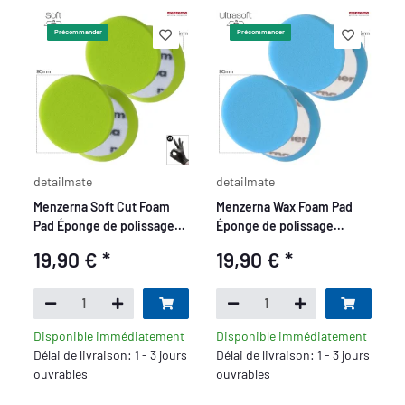
Précommander
Précommander
detailmate
detailmate
Menzerna Soft Cut Foam
Menzerna Wax Foam Pad
Pad Éponge de polissage
Éponge de polissage
PREMIUM - 95 mm/3,5" -
PREMIUM - 95 mm/3,5\
19,90 €
*
19,90 €
*
vert - 2 pièces
Disponible immédiatement
Disponible immédiatement
Délai de livraison: 1 - 3 jours
Délai de livraison: 1 - 3 jours
ouvrables
ouvrables