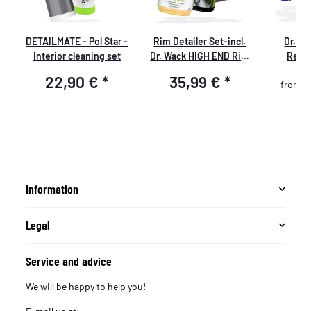
DETAILMATE - Pol Star -
Rim Detailer Set-incl.
Dr. W
Interior cleaning set
Dr. Wack HIGH END Rim
Reini
Cleaner
22,90 €
*
35,99 €
*
from
Information
Legal
Service and advice
We will be happy to help you!