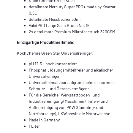
Koch Chemie Green Star 1L
detailmate Mercury Super PRO+ made by Kwazar
0,5L
detailmate Messbecher 50ml
ValetPRO Large Sash Brush No. 16
2x detailmate Premium Mikrofasertuch 320GSM
Einzigartige Produktmerkmale:
KochChemie Green Star Universalreiniger:
pH 12,5 - hochkonzentriert
Phosphat-, lösungsmittelfreier und alkalischer
Universalreiniger
Universell einsatzbar aufgrund seines enormen
Schmutz-, und Öltragevermögens
Für die Bereiche: Werkstattboden- und
Industriereinigung (Maschinen), Innen- und
Außenreinigung von PKW (Camping- und
Nutzfahrzeuge), LKW sowie die Motorwäsche
Made in Germany
1 Liter