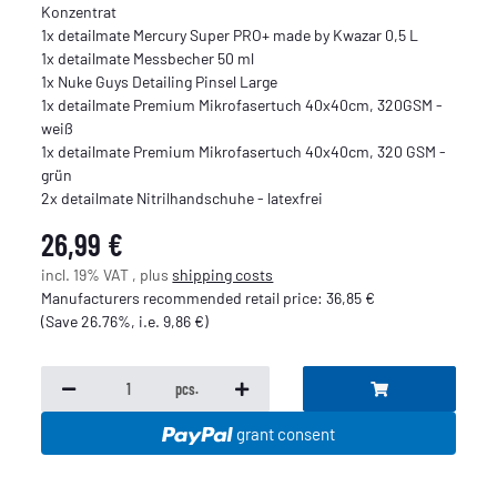
Konzentrat
1x detailmate Mercury Super PRO+ made by Kwazar 0,5 L
1x detailmate Messbecher 50 ml
1x Nuke Guys Detailing Pinsel Large
1x detailmate Premium Mikrofasertuch 40x40cm, 320GSM -
weiß
1x detailmate Premium Mikrofasertuch 40x40cm, 320 GSM -
grün
2x detailmate Nitrilhandschuhe - latexfrei
26,99 €
incl. 19% VAT , plus
shipping costs
Manufacturers recommended retail price
:
36,85 €
(Save
26.76%
, i.e.
9,86 €
)
pcs.
grant consent