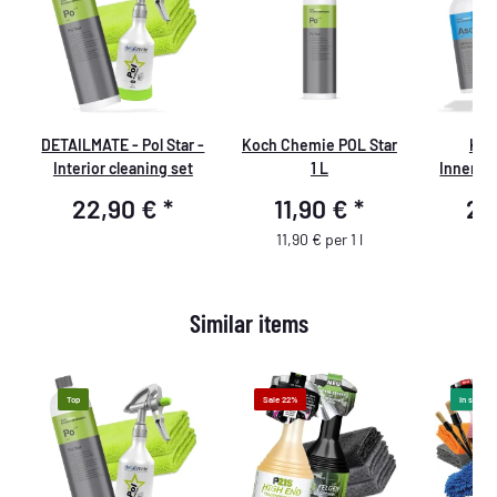
DETAILMATE - Pol Star -
Koch Chemie POL Star
Koc
+
Interior cleaning set
1 L
Innenre
22,90 €
*
11,90 €
*
22
11,90 € per 1 l
Similar items
Top
Sale 22%
In stock