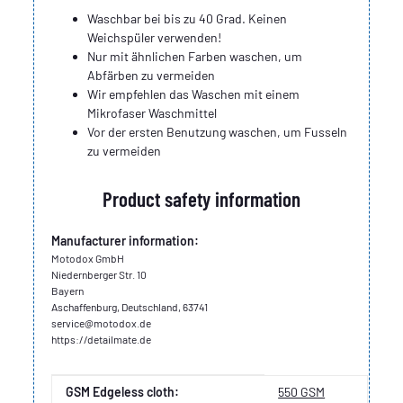
Waschbar bei bis zu 40 Grad. Keinen
Weichspüler verwenden!
Nur mit ähnlichen Farben waschen, um
Abfärben zu vermeiden
Wir empfehlen das Waschen mit einem
Mikrofaser Waschmittel
Vor der ersten Benutzung waschen, um Fusseln
zu vermeiden
Product safety information
Manufacturer information:
Motodox GmbH
Niedernberger Str. 10
Bayern
Aschaffenburg, Deutschland, 63741
service@motodox.de
https://detailmate.de
Item information
Value
GSM Edgeless cloth:
550 GSM