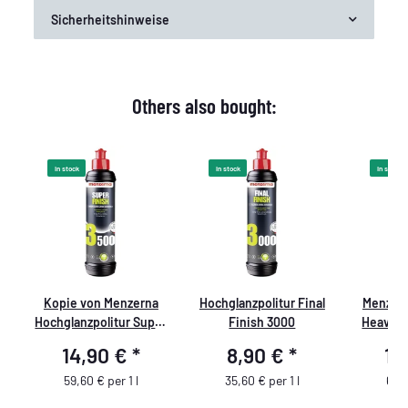
Sicherheitshinweise
Others also bought:
In stock
In stock
In stock
Kopie von Menzerna
Hochglanzpolitur Final
Menzern
Hochglanzpolitur Super
Finish 3000
Heavy 
Finish 3500, 250 ml 250
14,90 €
*
8,90 €
*
16
ml
59,60 € per 1 l
35,60 € per 1 l
67,6