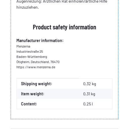
Augenreizung: Ärztlichen Rat einholen/ärtliche Hilfe
hinzuziehen.
Product safety information
Manufacturer information:
Menzerna
Industriestraße 25
Baden-Württemberg
Ötigheim, Deutschland, 76470
https://www.menzerna.de
Item information
Value
Shipping weight:
0,32 kg
Item weight:
0,31
kg
Content:
0,25 l