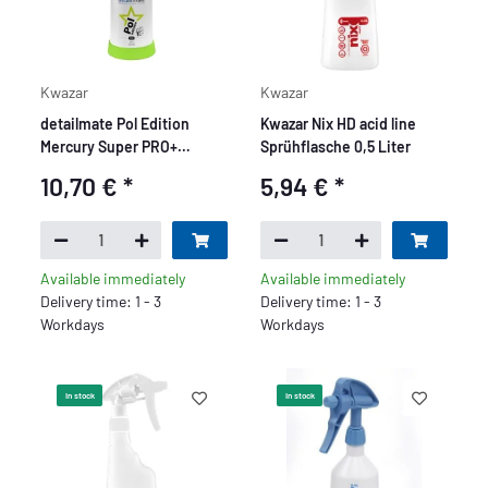
Kwazar
Kwazar
detailmate Pol Edition
Kwazar Nix HD acid line
Mercury Super PRO+
Sprühflasche 0,5 Liter
Sprühflasche 0,5 Liter,
10,70 €
*
5,94 €
*
perfektioniert für Koch
Chemie Pol Star
Available immediately
Available immediately
Delivery time: 1 - 3
Delivery time: 1 - 3
Workdays
Workdays
In stock
In stock