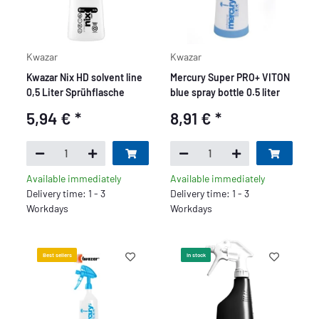
Kwazar
Kwazar
Kwazar Nix HD solvent line
Mercury Super PRO+ VITON
0,5 Liter Sprühflasche
blue spray bottle 0.5 liter
5,94 €
*
8,91 €
*
Available immediately
Available immediately
Delivery time: 1 - 3
Delivery time: 1 - 3
Workdays
Workdays
Best sellers
In stock