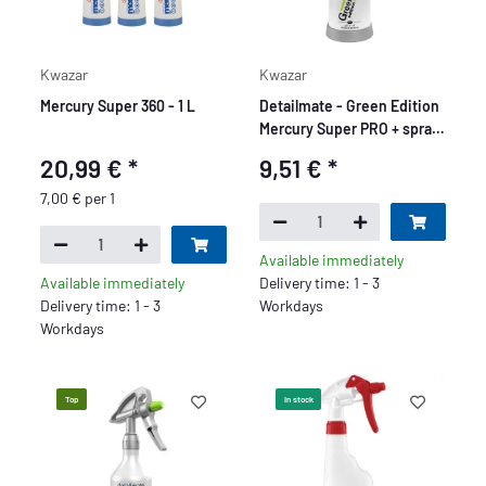
Kwazar
Kwazar
Mercury Super 360 - 1 L
Detailmate - Green Edition
Mercury Super PRO + spray
bottle 0.5 L
20,99 €
*
9,51 €
*
7,00 € per 1
Available immediately
Available immediately
Delivery time: 1 - 3
Delivery time: 1 - 3
Workdays
Workdays
Top
In stock