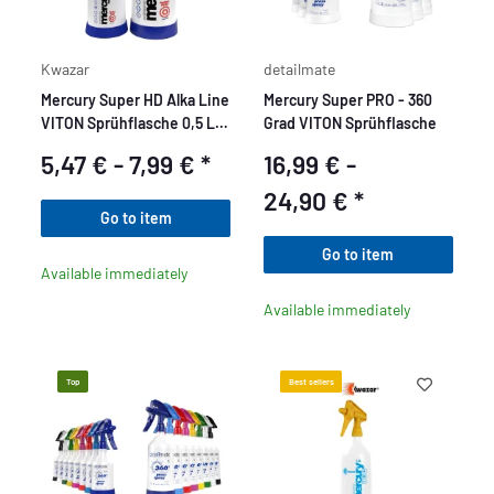
Kwazar
detailmate
Mercury Super HD Alka Line
Mercury Super PRO - 360
VITON Sprühflasche 0,5 L /
Grad VITON Sprühflasche
1 L
5,47 € -
7,99 €
*
16,99 € -
24,90 €
*
Go to item
Go to item
Available immediately
Available immediately
Top
Best sellers