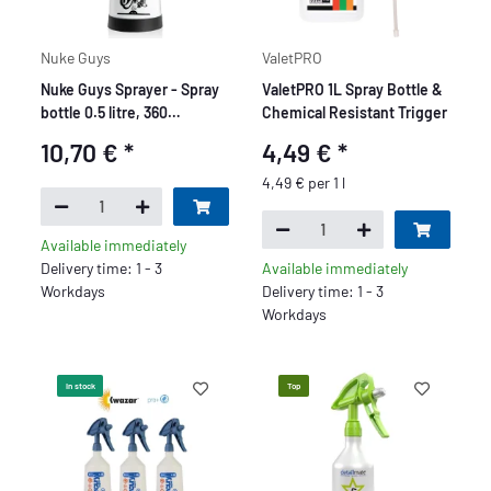
Nuke Guys
ValetPRO
Nuke Guys Sprayer - Spray
ValetPRO 1L Spray Bottle &
bottle 0.5 litre, 360
Chemical Resistant Trigger
degrees, Double Action
10,70 €
*
4,49 €
*
System
4,49 € per 1 l
Available immediately
Delivery time: 1 - 3
Available immediately
Workdays
Delivery time: 1 - 3
Workdays
In stock
Top