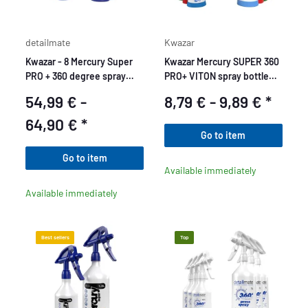
detailmate
Kwazar
Kwazar - 8 Mercury Super
Kwazar Mercury SUPER 360
PRO + 360 degree spray
PRO+ VITON spray bottle
bottle 0.5 L / 1 L
0.5 L / 1 L
54,99 € -
8,79 € -
9,89 €
*
64,90 €
*
Go to item
Go to item
Available immediately
Available immediately
Best sellers
Top