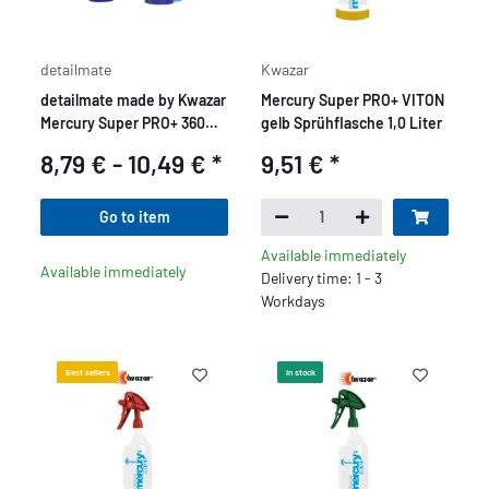
detailmate
Kwazar
detailmate made by Kwazar
Mercury Super PRO+ VITON
Mercury Super PRO+ 360
gelb Sprühflasche 1,0 Liter
Grad Sprühflasche 0,5 L / 1
8,79 € -
10,49 €
*
9,51 €
*
L
Go to item
Available immediately
Available immediately
Delivery time: 1 - 3
Workdays
Best sellers
In stock