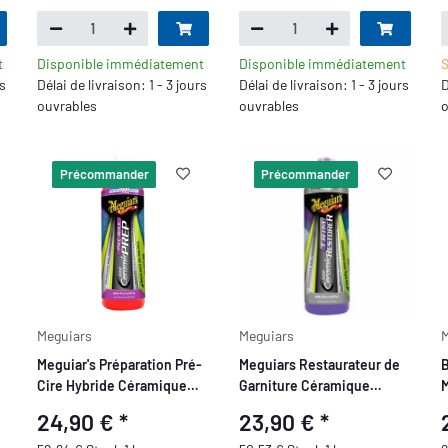
t
Disponible immédiatement
Disponible immédiatement
S
rs
Délai de livraison: 1 - 3 jours
Délai de livraison: 1 - 3 jours
D
ouvrables
ouvrables
o
Précommander
Précommander
Meguiars
Meguiars
M
Meguiar's Préparation Pré-
Meguiars Restaurateur de
B
Cire Hybride Céramique
Garniture Céramique
M
473 ml
Hybride - Entretien du
24,90 €
*
23,90 €
*
Plastique 473 ml