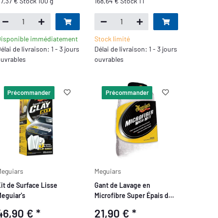
7,37 € Stock 100 g
168,64 € Stock 1 l
isponible immédiatement
Stock limité
élai de livraison: 1 - 3 jours
Délai de livraison: 1 - 3 jours
uvrables
ouvrables
Précommander
Précommander
eguiars
Meguiars
it de Surface Lisse
Gant de Lavage en
eguiar's
Microfibre Super Épais de
Meguiar's
46,90 €
*
21,90 €
*