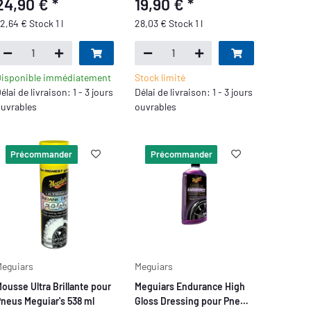
24,90 €
*
19,90 €
*
2,64 € Stock 1 l
28,03 € Stock 1 l
isponible immédiatement
Stock limité
élai de livraison: 1 - 3 jours
Délai de livraison: 1 - 3 jours
uvrables
ouvrables
Précommander
Précommander
eguiars
Meguiars
ousse Ultra Brillante pour
Meguiars Endurance High
neus Meguiar's 538 ml
Gloss Dressing pour Pneus