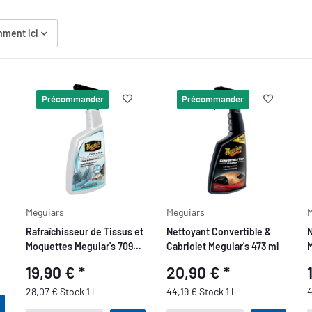
ment ici
Précommander
Précommander
Meguiars
Meguiars
M
Rafraîchisseur de Tissus et
Nettoyant Convertible &
N
Moquettes Meguiar's 709
Cabriolet Meguiar's 473 ml
M
ml
19,90 €
*
20,90 €
*
28,07 € Stock 1 l
44,19 € Stock 1 l
4