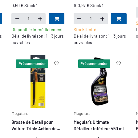
0,50 € Stock 1
100,97 € Stock 1 l
S
t
Disponible immédiatement
Stock limité
D
rs
Délai de livraison: 1 - 3 jours
Délai de livraison: 1 - 3 jours
o
ouvrables
ouvrables
Précommander
Précommander
Meguiars
Meguiars
M
Brosse de Détail pour
Meguiar's Ultimate
M
Voiture Triple Action de
Détailleur Intérieur 450 ml
P
Meguiar's
I