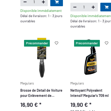
Disponible immédiatement
Délai de livraison: 1 - 3 jours
Disponible immédiatemen
ouvrables
Délai de livraison: 1 - 3 jou
ouvrables
Précommander
Précommander
Meguiars
Meguiars
Brosse de Détail de Voiture
Nettoyant Polyvalent
pour Enlèvement de
Intensif Meguiar's 709 ml
Cheveux et Fibres
16,90 €
*
19,90 €
*
Meguiar's