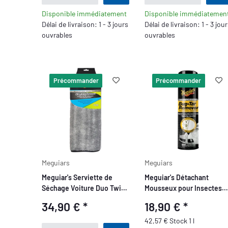
Disponible immédiatement
Disponible immédiatemen
Délai de livraison: 1 - 3 jours
Délai de livraison: 1 - 3 jou
ouvrables
ouvrables
Précommander
Précommander
Meguiars
Meguiars
Meguiar's Serviette de
Meguiar's Détachant
Séchage Voiture Duo Twist
Mousseux pour Insectes
50cmx90cm, 1200GSM
444 ml
34,90 €
*
18,90 €
*
42,57 € Stock 1 l