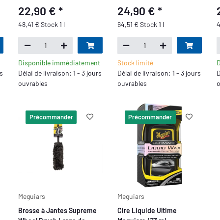
22,90 €
*
24,90 €
*
48,41 € Stock 1 l
64,51 € Stock 1 l
4
Disponible immédiatement
Stock limité
D
rs
Délai de livraison: 1 - 3 jours
Délai de livraison: 1 - 3 jours
D
ouvrables
ouvrables
o
Précommander
Précommander
Meguiars
Meguiars
Brosse à Jantes Supreme
Cire Liquide Ultime