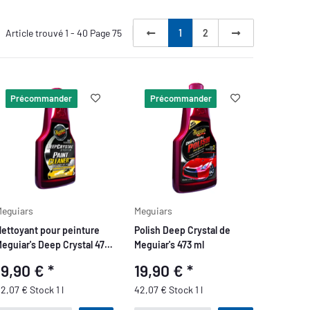
Article trouvé 1 - 40 Page 75
1
2
Précommander
Précommander
eguiars
Meguiars
ettoyant pour peinture
Polish Deep Crystal de
eguiar's Deep Crystal 473
Meguiar's 473 ml
ml
19,90 €
*
19,90 €
*
2,07 € Stock 1 l
42,07 € Stock 1 l