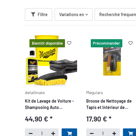
Filtre
Variations en
Recherché fréquem
Bientôt disponible
Précommander
detailmate
Meguiars
Kit de Lavage de Voiture -
Brosse de Nettoyage de
Shampooing Auto
Tapis et Intérieur de
Meguiar's Wash & Wax 473
Voiture Meguiar's
44,90 €
*
17,90 €
*
ml + Seau 5 GAL +
Microfibre