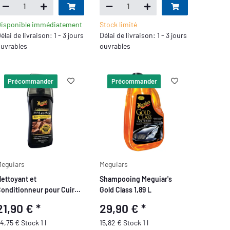
isponible immédiatement
Stock limité
élai de livraison: 1 - 3 jours
Délai de livraison: 1 - 3 jours
uvrables
ouvrables
Précommander
Précommander
eguiars
Meguiars
ettoyant et
Shampooing Meguiar's
onditionneur pour Cuir
Gold Class 1,89 L
eguiar's Gold Class Rich
21,90 €
*
29,90 €
*
00 ml
4,75 € Stock 1 l
15,82 € Stock 1 l