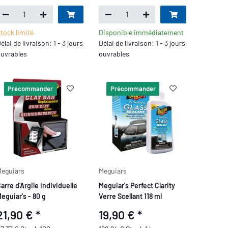
tock limité
Disponible immédiatement
élai de livraison: 1 - 3 jours
Délai de livraison: 1 - 3 jours
uvrables
ouvrables
Précommander
Précommander
eguiars
Meguiars
arre d'Argile Individuelle
Meguiar's Perfect Clarity
eguiar's - 80 g
Verre Scellant 118 ml
21,90 €
*
19,90 €
*