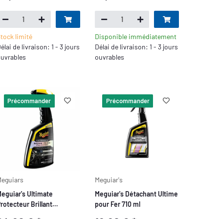
tock limité
Disponible immédiatement
élai de livraison: 1 - 3 jours
Délai de livraison: 1 - 3 jours
uvrables
ouvrables
Précommander
Précommander
eguiars
Meguiar's
eguiar's Ultimate
Meguiar's Détachant Ultime
rotecteur Brillant
pour Fer 710 ml
ntérieur 473 ml