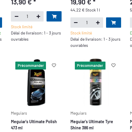
13,90 €
*
19,90 €
*
44,22 € Stock 1 l
5
Stock limité
t
Délai de livraison: 1 - 3 jours
Stock limité
D
rs
ouvrables
Délai de livraison: 1 - 3 jours
D
ouvrables
o
Précommander
Précommander
Meguiars
Meguiars
M
Meguiar's Ultimate Polish
Meguiar's Ultimate Tyre
M
473 ml
Shine 386 ml
P