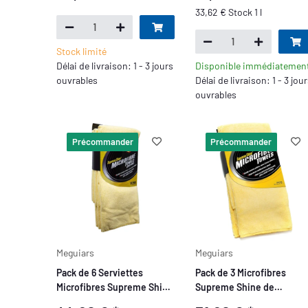
33,62 € Stock 1 l
Stock limité
Délai de livraison: 1 - 3 jours
Disponible immédiatemen
ouvrables
Délai de livraison: 1 - 3 jou
ouvrables
Précommander
Précommander
Meguiars
Meguiars
Pack de 6 Serviettes
Pack de 3 Microfibres
Microfibres Supreme Shine
Supreme Shine de
de Meguiar's
Meguiar's