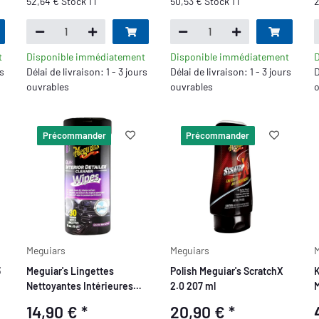
52,64 € Stock 1 l
50,53 € Stock 1 l
2
t
Disponible immédiatement
Disponible immédiatement
D
rs
Délai de livraison: 1 - 3 jours
Délai de livraison: 1 - 3 jours
D
ouvrables
ouvrables
o
Précommander
Précommander
Meguiars
Meguiars
M
3
Meguiar's Lingettes
Polish Meguiar's ScratchX
K
Nettoyantes Intérieures
2.0 207 ml
M
Quik 30 pièces
14,90 €
*
20,90 €
*