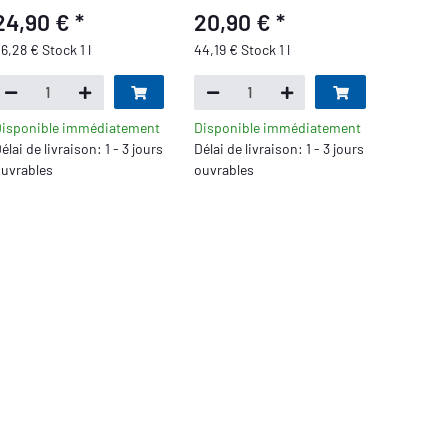
473ml
24,90 €
*
20,90 €
*
6,28 € Stock 1 l
44,19 € Stock 1 l
isponible immédiatement
Disponible immédiatement
élai de livraison: 1 - 3 jours
Délai de livraison: 1 - 3 jours
uvrables
ouvrables