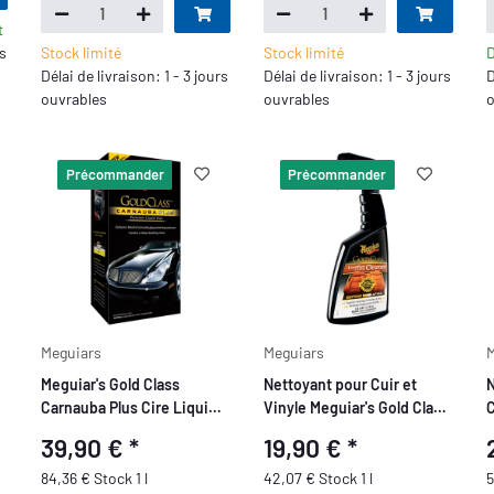
t
rs
Stock limité
Stock limité
D
Délai de livraison: 1 - 3 jours
Délai de livraison: 1 - 3 jours
D
ouvrables
ouvrables
o
Précommander
Précommander
Meguiars
Meguiars
M
Meguiar's Gold Class
Nettoyant pour Cuir et
N
Carnauba Plus Cire Liquide
Vinyle Meguiar's Gold Class
C
Premium 473 ml
473 ml
M
39,90 €
*
19,90 €
*
4
84,36 € Stock 1 l
42,07 € Stock 1 l
5