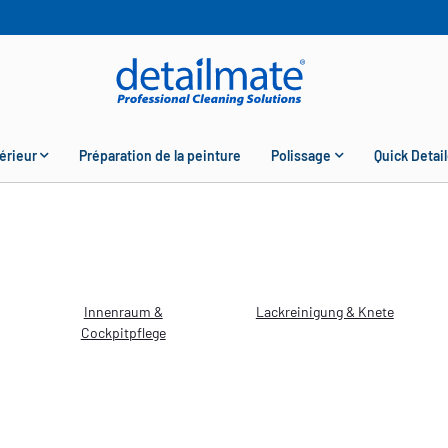
érieur
Préparation de la peinture
Polissage
Quick Detail
Innenraum &
Lackreinigung & Knete
Cockpitpflege