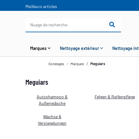
Meilleurs articles
Marques
Nettoyage extérieur
Nettoyage int
Sondages
Marques
Meguiars
Meguiars
Autoshampoo &
Felgen & Reifenpflege
Außenwäsche
Wachse &
Versiegelungen