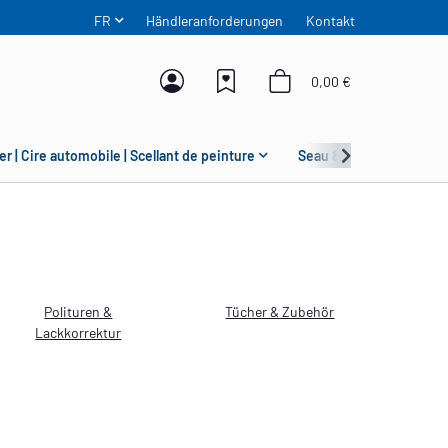
FR
Händleranforderungen
Kontakt
0,00 €
er | Cire automobile | Scellant de peinture
Seau & Grit Guard
Polituren &
Tücher & Zubehör
Lackkorrektur