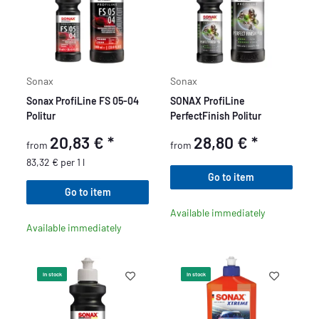
Sonax
Sonax
Sonax ProfiLine FS 05-04
SONAX ProfiLine
Politur
PerfectFinish Politur
20,83 €
*
28,80 €
*
from
from
83,32 € per 1 l
Go to item
Go to item
Available immediately
Available immediately
In stock
In stock