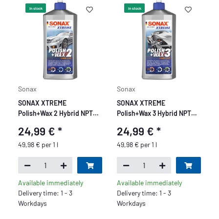
In stock
In stock
Sonax
Sonax
SONAX XTREME
SONAX XTREME
Polish+Wax 2 Hybrid NPT
Polish+Wax 3 Hybrid NPT
500 ml
500 ml
24,99 €
*
24,99 €
*
49,98 € per 1 l
49,98 € per 1 l
Available immediately
Available immediately
Delivery time: 1 - 3
Delivery time: 1 - 3
Workdays
Workdays