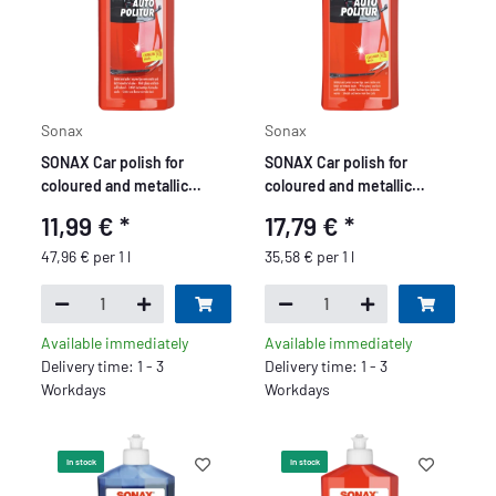
Sonax
Sonax
SONAX Car polish for
SONAX Car polish for
coloured and metallic
coloured and metallic
paints 250ml
paints 500ml
11,99 €
*
17,79 €
*
47,96 € per 1 l
35,58 € per 1 l
Available immediately
Available immediately
Delivery time: 1 - 3
Delivery time: 1 - 3
Workdays
Workdays
In stock
In stock