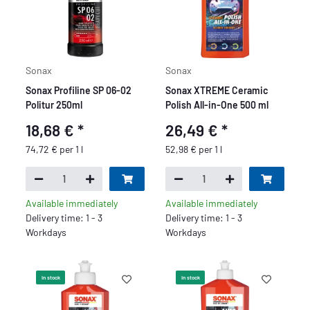
Sonax
Sonax
Sonax Profiline SP 06-02
Sonax XTREME Ceramic
Politur 250ml
Polish All-in-One 500 ml
18,68 €
*
26,49 €
*
74,72 € per 1 l
52,98 € per 1 l
Available immediately
Available immediately
Delivery time: 1 - 3
Delivery time: 1 - 3
Workdays
Workdays
In stock
In stock