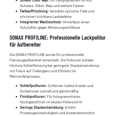
SONAX Color Wax:
Mit Farbpigmenten für Rot,
Schwarz, Silber, Blau und weitere Farben
Farbauffrischung:
Verstärkt optische Tiefe und
minimiert sichtbare Lackdefekte
Integrierter Wachsschutz:
Hinterlässt einen
Schutzfilm gegen Witterungseinflüsse
SONAX PROFILINE: Professionelle Lackpolitur
für Aufbereiter
Die SONAX PROFILINE wurde für professionelle
Fahrzeugaufbereiter entwickelt. Die Polituren erzielen
höchste Schleifleistung bei geringster Staubentwicklung –
mit Fokus auf Tiefenglanz und Effizienz im
Mehrstufenprozess.
Schleifpolituren:
Entfernen tiefere Kratzer und
Oxidationen schnell und gleichmäßig
Finishpolituren:
Für hologrammfreies
Hochglanzfinish im letzten Polierschritt
Geringe Staubentwicklung:
Erhöht
Prozessgeschwindigkeit und Anwenderkomfort