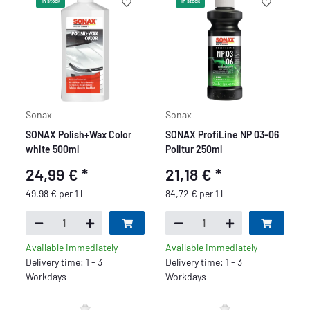
In stock
In stock
Sonax
Sonax
SONAX Polish+Wax Color
SONAX ProfiLine NP 03-06
white 500ml
Politur 250ml
24,99 €
*
21,18 €
*
49,98 € per 1 l
84,72 € per 1 l
Available immediately
Available immediately
Delivery time: 1 - 3
Delivery time: 1 - 3
Workdays
Workdays