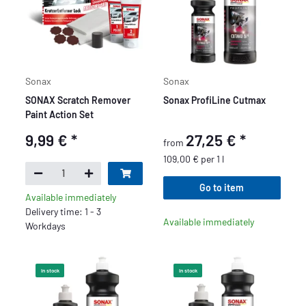
Sonax
Sonax
SONAX Scratch Remover
Sonax ProfiLine Cutmax
Paint Action Set
9,99 €
*
27,25 €
*
from
109,00 € per 1 l
Go to item
Available immediately
Delivery time: 1 - 3
Available immediately
Workdays
In stock
In stock