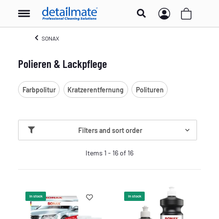
SONAX
Polieren & Lackpflege
Farbpolitur
Kratzerentfernung
Polituren
Filters and sort order
Items 1 - 16 of 16
In stock
In stock