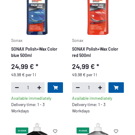
Sonax
Sonax
SONAX Polish+Wax Color
SONAX Polish+Wax Color
blue 500ml
red 500ml
24,99 €
*
24,99 €
*
49,98 € per 1 l
49,98 € per 1 l
Available immediately
Available immediately
Delivery time: 1 - 3
Delivery time: 1 - 3
Workdays
Workdays
In stock
In stock