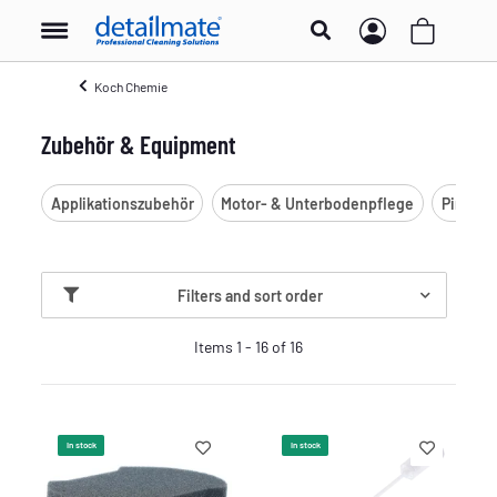
Koch Chemie
Zubehör & Equipment
Applikationszubehör
Motor- & Unterbodenpflege
Pinsel 
Filters and sort order
Items 1 - 16 of 16
In stock
In stock