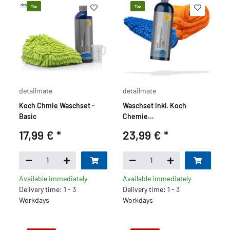
Top
Top
detailmate
detailmate
Koch Chmie Waschset -
Waschset inkl. Koch
Basic
Chemie
NanoMagicShampoo -
17,99 €
*
23,99 €
*
Basic
Available immediately
Available immediately
Delivery time: 1 - 3
Delivery time: 1 - 3
Workdays
Workdays