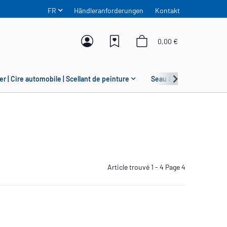
FR
Händleranforderungen
Kontakt
0,00 €
er | Cire automobile | Scellant de peinture
Seau & Grit Guard
Article trouvé 1 - 4 Page 4