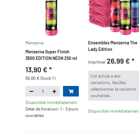
Menzerna
Ensembles Menzerna The
Lady Edition
Menzerna Super Finish
3500 ÉDITION NÉON 250 ml
26,99 €
*
Imprimer
13,90 €
*
x
Cet article a des
55,60 € Stock 1 l
variations. Veuillez
sélectionner la variation
souhaitée.
Disponible immédiatement
Délai de livraison: 1 - 3 jours
Disponible immédiatemen
ouvrables