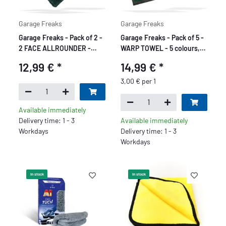
Garage Freaks
Garage Freaks
Garage Freaks - Pack of 2 -
Garage Freaks - Pack of 5 -
2 FACE ALLROUNDER -
WARP TOWEL - 5 colours,
40x40cm, 450 GSM
320 GSM
12,99 €
*
14,99 €
*
3,00 € per 1
Available immediately
Delivery time: 1 - 3
Available immediately
Workdays
Delivery time: 1 - 3
Workdays
In stock
In stock