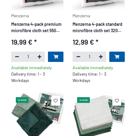
Menzerna
Menzerna
Menzerna 4-pack premium
Menzerna 4-pack standard
microfibre cloth set 550
microfibre cloth set 320
GSM, yellow, green, red,
GSM - yellow, green, red,
19,99 €
*
12,99 €
*
blue
blue
Available immediately
Available immediately
Delivery time: 1 - 3
Delivery time: 1 - 3
Workdays
Workdays
In stock
In stock