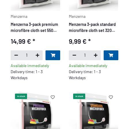
Menzerna
Menzerna
Menzerna 3-pack premium
Menzerna 3-pack standard
microfibre cloth set 550
microfibre cloth set 320
GSM, yellow, green, red
GSM - yellow, green, red
14,99 €
*
9,99 €
*
Available immediately
Available immediately
Delivery time: 1 - 3
Delivery time: 1 - 3
Workdays
Workdays
In stock
In stock