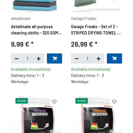
detailmate
Garage Freaks
detailmate all-purpose
Garage Freaks - Set of 2 -
cleaning cloths - 320 GSM,
STRIPED DRYING TOWEL -
40x40cm - 2x grey, 2x light
Drying Towel 50x80cm &
9,99 €
*
26,99 €
*
blue - packed - pack of 4
40x40cm, 1300 GSM
Available immediately
Available immediately
Delivery time: 1 - 3
Delivery time: 1 - 3
Workdays
Workdays
In stock
In stock