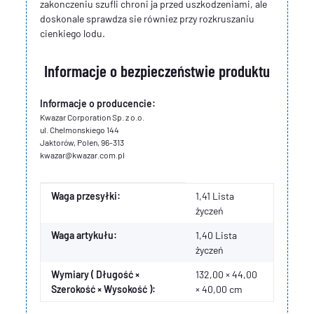
zakonczeniu szufli chroni ja przed uszkodzeniami, ale
doskonale sprawdza sie równiez przy rozkruszaniu
cienkiego lodu.
Informacje o bezpieczeństwie produktu
Informacje o producencie:
Kwazar Corporation Sp. z o.o.
ul. Chelmonskiego 144
Jaktorów, Polen, 96-313
kwazar@kwazar.com.pl
Cecha produktu
Wartość
Waga przesyłki:
1,41 Lista
życzeń
Waga artykułu:
1,40
Lista
życzeń
Wymiary ( Długość ×
132,00 × 44,00
Szerokość × Wysokość ):
× 40,00 cm