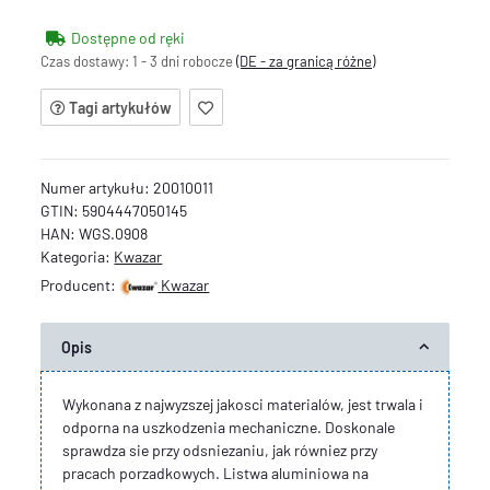
Dostępne od ręki
Czas dostawy:
1 - 3 dni robocze
(DE - za granicą różne)
Tagi artykułów
Numer artykułu:
20010011
GTIN:
5904447050145
HAN:
WGS.0908
Kategoria:
Kwazar
Producent:
Kwazar
Opis
Wykonana z najwyzszej jakosci materialów, jest trwala i
odporna na uszkodzenia mechaniczne. Doskonale
sprawdza sie przy odsniezaniu, jak równiez przy
pracach porzadkowych. Listwa aluminiowa na